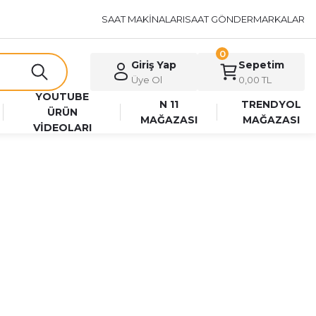
SAAT MAKİNALARI
SAAT GÖNDER
MARKALAR
0
Giriş Yap
Sepetim
Üye Ol
0,00 TL
YOUTUBE
N 11
TRENDYOL
ÜRÜN
MAĞAZASI
MAĞAZASI
VİDEOLARI