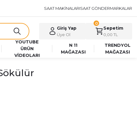
SAAT MAKİNALARI
SAAT GÖNDER
MARKALAR
0
Giriş Yap
Sepetim
Üye Ol
0,00 TL
YOUTUBE
N 11
TRENDYOL
ÜRÜN
MAĞAZASI
MAĞAZASI
VİDEOLARI
 Sökülür