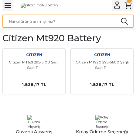
Geri Dön
Geri Dön
Geri Dön
Geri Dön
A & ELEKTİRİK
li ve Cihaz Pilleri
etleri
at Kordon Çeşitleri
AYDINLATMA & ELEKTRİK
Citizen Mt920 Battery
 ELEKTRİK
İL ÇEŞİTLERİ
aat kordonları
AYDINLATMA
LERİ
İL ÇEŞİTLERİ
t Kordonları
BİLGİSAYAR
CİTİZEN
CİTİZEN
Citizen MT621 295-5100 Şarjlı
Citizen MT920 295-5600 Şarjlı
Saat Pili
Saat Pili
ESUARLARI
 PİL ÇEŞİTLERİ
aat Kordonu
OFİS MALZEMELERİ
 Örme saat kordonu
1.828,17 TL
1.828,17 TL
leri
ordonu
i
i Saat Kordonları
eri
Güvenli Alışveriş
Kolay Ödeme Seçeneği