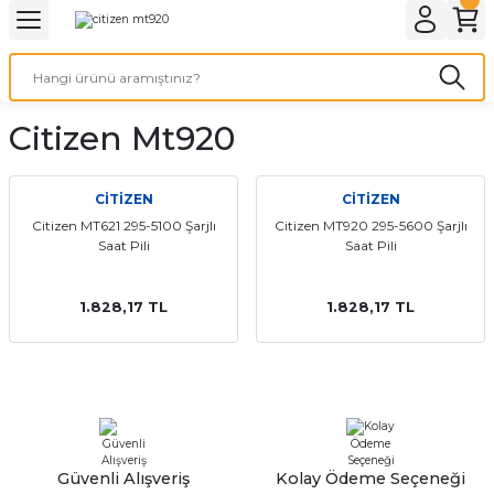
Geri Dön
Geri Dön
Geri Dön
Geri Dön
A & ELEKTİRİK
li ve Cihaz Pilleri
etleri
at Kordon Çeşitleri
AYDINLATMA & ELEKTRİK
Citizen Mt920
 ELEKTRİK
İL ÇEŞİTLERİ
aat kordonları
AYDINLATMA
LERİ
İL ÇEŞİTLERİ
t Kordonları
BİLGİSAYAR
CİTİZEN
CİTİZEN
Citizen MT621 295-5100 Şarjlı
Citizen MT920 295-5600 Şarjlı
Saat Pili
Saat Pili
ESUARLARI
 PİL ÇEŞİTLERİ
aat Kordonu
OFİS MALZEMELERİ
 Örme saat kordonu
1.828,17 TL
1.828,17 TL
leri
ordonu
i
i Saat Kordonları
eri
Güvenli Alışveriş
Kolay Ödeme Seçeneği