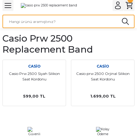
Geri Dön
Geri Dön
Geri Dön
Geri Dön
A & ELEKTİRİK
li ve Cihaz Pilleri
etleri
at Kordon Çeşitleri
AYDINLATMA & ELEKTRİK
Casio Prw 2500
 ELEKTRİK
İL ÇEŞİTLERİ
aat kordonları
AYDINLATMA
Replacement Band
LERİ
İL ÇEŞİTLERİ
t Kordonları
BİLGİSAYAR
CASİO
CASİO
ESUARLARI
 PİL ÇEŞİTLERİ
aat Kordonu
OFİS MALZEMELERİ
Casio Prw 2500 Siyah Silikon
Casio prw 2500 Orjinal Silikon
Saat Kordonu
Saat Kordonu
 Örme saat kordonu
599,00 TL
1.699,00 TL
leri
ordonu
i
i Saat Kordonları
eri