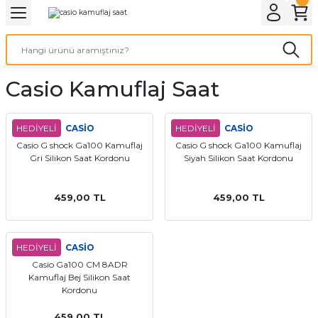
Geri Dön
Geri Dön
Geri Dön
Geri Dön
A & ELEKTİRİK
li ve Cihaz Pilleri
etleri
at Kordon Çeşitleri
AYDINLATMA & ELEKTRİK
Casio Kamuflaj Saat
 ELEKTRİK
İL ÇEŞİTLERİ
aat kordonları
AYDINLATMA
LERİ
İL ÇEŞİTLERİ
t Kordonları
BİLGİSAYAR
HEDİYELİ
CASİO
HEDİYELİ
CASİO
Casio G shock Ga100 Kamuflaj
Casio G shock Ga100 Kamuflaj
Gri Silikon Saat Kordonu
Siyah Silikon Saat Kordonu
ESUARLARI
 PİL ÇEŞİTLERİ
aat Kordonu
OFİS MALZEMELERİ
 Örme saat kordonu
459,00 TL
459,00 TL
leri
ordonu
HEDİYELİ
CASİO
Casio Ga100 CM 8ADR
i
i Saat Kordonları
Kamuflaj Bej Silikon Saat
Kordonu
eri
459,00 TL