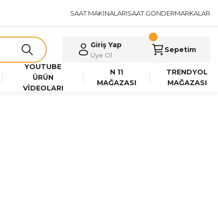
SAAT MAKİNALARI
SAAT GÖNDER
MARKALAR
Giriş Yap
Sepetim
Üye Ol
YOUTUBE
N 11
TRENDYOL
ÜRÜN
MAĞAZASI
MAĞAZASI
VİDEOLARI