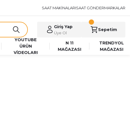
SAAT MAKİNALARI
SAAT GÖNDER
MARKALAR
Giriş Yap
Sepetim
Üye Ol
YOUTUBE
N 11
TRENDYOL
ÜRÜN
MAĞAZASI
MAĞAZASI
VİDEOLARI