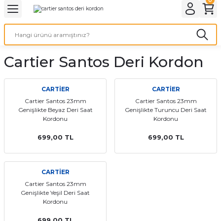
Geri Dön
Geri Dön
Geri Dön
Geri Dön
A & ELEKTİRİK
li ve Cihaz Pilleri
etleri
at Kordon Çeşitleri
AYDINLATMA & ELEKTRİK
Cartier Santos Deri Kordon
 ELEKTRİK
İL ÇEŞİTLERİ
aat kordonları
AYDINLATMA
LERİ
İL ÇEŞİTLERİ
t Kordonları
BİLGİSAYAR
CARTİER
CARTİER
Cartier Santos 23mm
Cartier Santos 23mm
Genişlikte Beyaz Deri Saat
Genişlikte Turuncu Deri Saat
ESUARLARI
 PİL ÇEŞİTLERİ
aat Kordonu
OFİS MALZEMELERİ
Kordonu
Kordonu
 Örme saat kordonu
699,00 TL
699,00 TL
leri
ordonu
CARTİER
Cartier Santos 23mm
i
i Saat Kordonları
Genişlikte Yeşil Deri Saat
Kordonu
eri
699,00 TL