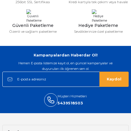
256bit SSL Sertifikası
Kredi kartıyla tek çekim veya havale
aat Pili
Güvenli Paketleme
Hediye Paketleme
Özenli ve sağlam paketleme
Sevdiklerinize özel paketleme
Kampanyalardan Haberdar Ol!
Hemen E-posta listemize kayıt ol, en güncel kampanyalar ve
duyuruları ilk öğrenen sen ol.
Kaydol
Müşteri Hizmetleri
5439518503