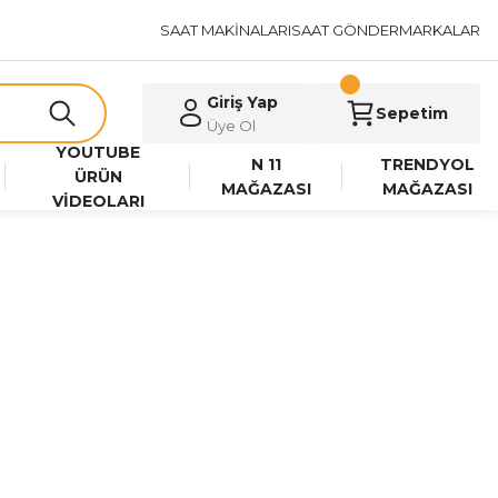
SAAT MAKİNALARI
SAAT GÖNDER
MARKALAR
Giriş Yap
Sepetim
Üye Ol
YOUTUBE
N 11
TRENDYOL
ÜRÜN
MAĞAZASI
MAĞAZASI
VİDEOLARI