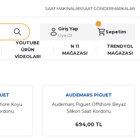
SAAT MAKİNALARI
SAAT GÖNDER
MARKALAR
Giriş Yap
Sepetim
Üye Ol
YOUTUBE
N 11
TRENDYOL
ÜRÜN
MAĞAZASI
MAĞAZASI
VİDEOLARI
GUET
AUDEMARS PİGUET
hore Koyu
Audemars Piguet Offshore Beyaz
Kordonu
Silikon Saat Kordonu
694,00 TL