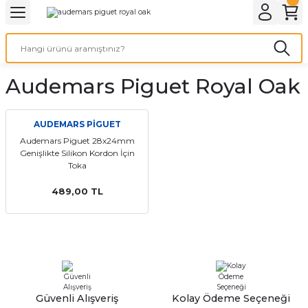
Geri Dön
Geri Dön
Geri Dön
Geri Dön
A & ELEKTİRİK
li ve Cihaz Pilleri
etleri
at Kordon Çeşitleri
AYDINLATMA & ELEKTRİK
Audemars Piguet Royal Oak
 ELEKTRİK
İL ÇEŞİTLERİ
aat kordonları
AYDINLATMA
LERİ
İL ÇEŞİTLERİ
t Kordonları
BİLGİSAYAR
AUDEMARS PİGUET
Audemars Piguet 28x24mm
Genişlikte Silikon Kordon İçin
ESUARLARI
 PİL ÇEŞİTLERİ
aat Kordonu
OFİS MALZEMELERİ
Toka
 Örme saat kordonu
489,00 TL
leri
ordonu
i
i Saat Kordonları
eri
Güvenli Alışveriş
Kolay Ödeme Seçeneği