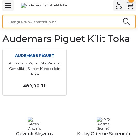
Geri Dön
Geri Dön
Geri Dön
Geri Dön
A & ELEKTİRİK
li ve Cihaz Pilleri
etleri
at Kordon Çeşitleri
AYDINLATMA & ELEKTRİK
Audemars Piguet Kilit Toka
 ELEKTRİK
İL ÇEŞİTLERİ
aat kordonları
AYDINLATMA
LERİ
İL ÇEŞİTLERİ
t Kordonları
BİLGİSAYAR
AUDEMARS PİGUET
Audemars Piguet 28x24mm
Genişlikte Silikon Kordon İçin
ESUARLARI
 PİL ÇEŞİTLERİ
aat Kordonu
OFİS MALZEMELERİ
Toka
 Örme saat kordonu
489,00 TL
leri
ordonu
i
i Saat Kordonları
eri
Güvenli Alışveriş
Kolay Ödeme Seçeneği