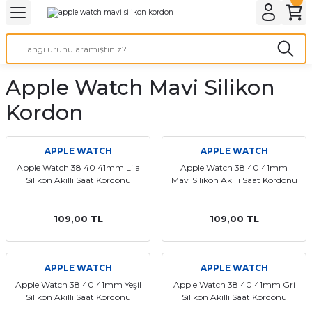
Geri Dön
Geri Dön
Geri Dön
Geri Dön
A & ELEKTİRİK
li ve Cihaz Pilleri
etleri
at Kordon Çeşitleri
AYDINLATMA & ELEKTRİK
Apple Watch Mavi Silikon
 ELEKTRİK
İL ÇEŞİTLERİ
aat kordonları
AYDINLATMA
Kordon
LERİ
İL ÇEŞİTLERİ
t Kordonları
BİLGİSAYAR
APPLE WATCH
APPLE WATCH
ESUARLARI
 PİL ÇEŞİTLERİ
aat Kordonu
OFİS MALZEMELERİ
Apple Watch 38 40 41mm Lila
Apple Watch 38 40 41mm
Silikon Akıllı Saat Kordonu
Mavi Silikon Akıllı Saat Kordonu
 Örme saat kordonu
109,00 TL
109,00 TL
leri
ordonu
i
i Saat Kordonları
APPLE WATCH
APPLE WATCH
Apple Watch 38 40 41mm Yeşil
Apple Watch 38 40 41mm Gri
eri
Silikon Akıllı Saat Kordonu
Silikon Akıllı Saat Kordonu