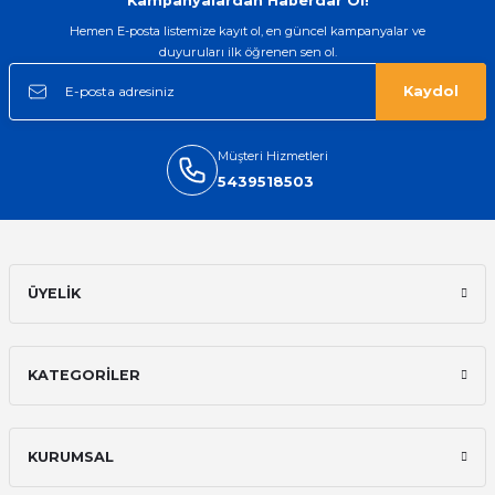
Kampanyalardan Haberdar Ol!
Hemen E-posta listemize kayıt ol, en güncel kampanyalar ve
duyuruları ilk öğrenen sen ol.
Kaydol
Müşteri Hizmetleri
5439518503
ÜYELİK
KATEGORİLER
KURUMSAL