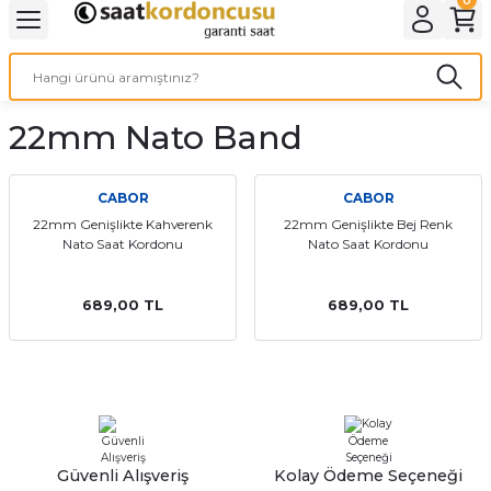
Geri Dön
Geri Dön
Geri Dön
Geri Dön
A & ELEKTİRİK
li ve Cihaz Pilleri
etleri
at Kordon Çeşitleri
AYDINLATMA & ELEKTRİK
22mm Nato Band
 ELEKTRİK
İL ÇEŞİTLERİ
aat kordonları
AYDINLATMA
LERİ
İL ÇEŞİTLERİ
t Kordonları
BİLGİSAYAR
CABOR
CABOR
22mm Genişlikte Kahverenk
22mm Genişlikte Bej Renk
Nato Saat Kordonu
Nato Saat Kordonu
ESUARLARI
 PİL ÇEŞİTLERİ
aat Kordonu
OFİS MALZEMELERİ
 Örme saat kordonu
689,00 TL
689,00 TL
leri
ordonu
i
i Saat Kordonları
eri
Güvenli Alışveriş
Kolay Ödeme Seçeneği