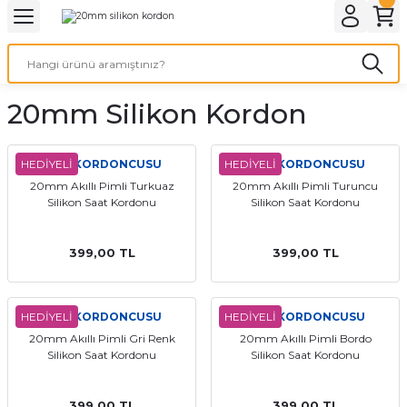
Geri Dön
Geri Dön
Geri Dön
Geri Dön
A & ELEKTİRİK
li ve Cihaz Pilleri
etleri
at Kordon Çeşitleri
AYDINLATMA & ELEKTRİK
20mm Silikon Kordon
 ELEKTRİK
İL ÇEŞİTLERİ
aat kordonları
AYDINLATMA
LERİ
İL ÇEŞİTLERİ
t Kordonları
BİLGİSAYAR
HEDİYELİ
SAATKORDONCUSU
HEDİYELİ
SAATKORDONCUSU
20mm Akıllı Pimli Turkuaz
20mm Akıllı Pimli Turuncu
Silikon Saat Kordonu
Silikon Saat Kordonu
ESUARLARI
 PİL ÇEŞİTLERİ
aat Kordonu
OFİS MALZEMELERİ
 Örme saat kordonu
399,00 TL
399,00 TL
leri
ordonu
HEDİYELİ
SAATKORDONCUSU
HEDİYELİ
SAATKORDONCUSU
20mm Akıllı Pimli Gri Renk
20mm Akıllı Pimli Bordo
i
i Saat Kordonları
Silikon Saat Kordonu
Silikon Saat Kordonu
eri
399,00 TL
399,00 TL