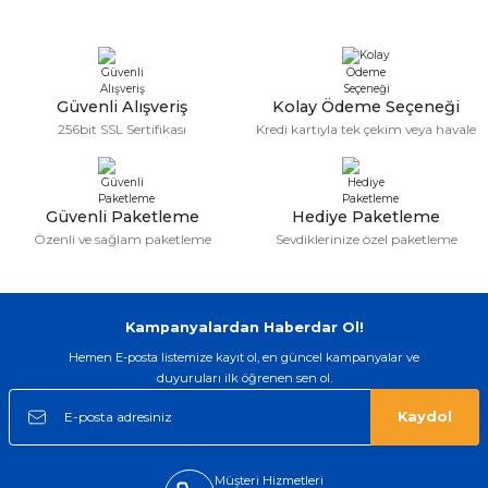
Güvenli Alışveriş
Kolay Ödeme Seçeneği
256bit SSL Sertifikası
Kredi kartıyla tek çekim veya havale
Güvenli Paketleme
Hediye Paketleme
Özenli ve sağlam paketleme
Sevdiklerinize özel paketleme
Kampanyalardan Haberdar Ol!
Hemen E-posta listemize kayıt ol, en güncel kampanyalar ve
duyuruları ilk öğrenen sen ol.
Kaydol
Müşteri Hizmetleri