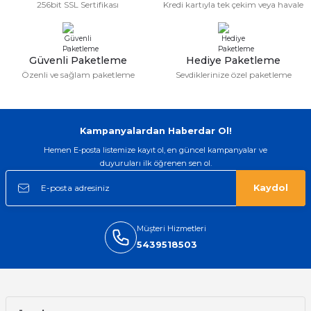
256bit SSL Sertifikası
Kredi kartıyla tek çekim veya havale
aat Pili
Güvenli Paketleme
Hediye Paketleme
Özenli ve sağlam paketleme
Sevdiklerinize özel paketleme
Kampanyalardan Haberdar Ol!
Hemen E-posta listemize kayıt ol, en güncel kampanyalar ve
duyuruları ilk öğrenen sen ol.
Kaydol
Müşteri Hizmetleri
5439518503