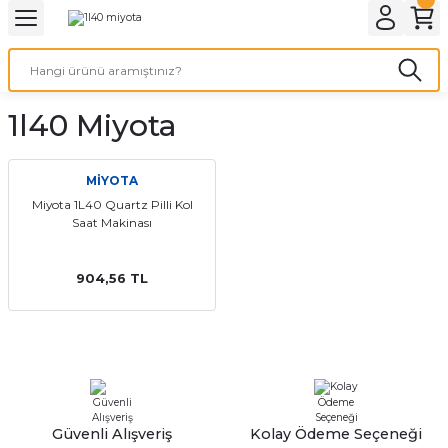
Geri Dön
Geri Dön
Geri Dön
Geri Dön
A & ELEKTİRİK
li ve Cihaz Pilleri
etleri
at Kordon Çeşitleri
AYDINLATMA & ELEKTRİK
1l40 Miyota
 ELEKTRİK
İL ÇEŞİTLERİ
aat kordonları
AYDINLATMA
LERİ
İL ÇEŞİTLERİ
t Kordonları
BİLGİSAYAR
MİYOTA
Miyota 1L40 Quartz Pilli Kol
Saat Makinası
ESUARLARI
 PİL ÇEŞİTLERİ
aat Kordonu
OFİS MALZEMELERİ
 Örme saat kordonu
904,56 TL
leri
ordonu
i
i Saat Kordonları
eri
Güvenli Alışveriş
Kolay Ödeme Seçeneği