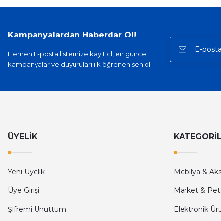
Sinan Tatlicioglu | 30/01/2026
Hızlı kargo, iyi iletişim
Kampanyalardan Haberdar Ol!
E... A... | 11/11/2025
Hemen E-posta listemize kayıt ol, en güncel
kampanyalar ve duyuruları ilk öğrenen sen ol.
İlk defa alışveriş yaptım ve gayet memnun kaldım
Ali Bilge Ertan | 11/09/2025
Hızlı ve güvenilir.
Onur Kerem Öztürk | 28/07/2025
ÜYELİK
KATEGORİ
kargo hızlı
Yeni Üyelik
Mobilya & Ak
mehmet yıldız | 19/06/2025
Üye Girişi
Market & Pet
seiko astron kordon 7x52
Şifremi Unuttum
Elektronik Ür
Kamil Uğur | 15/06/2025