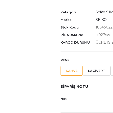
Seiko Sili
Kategori
SEİKO
Marka
18_4b022
Stok Kodu
sr927sw
PİL NUMARASI
ÜCRETSİ
KARGO DURUMU
RENK
KAHVE
LACİVERT
SİPARİŞ NOTU
Not