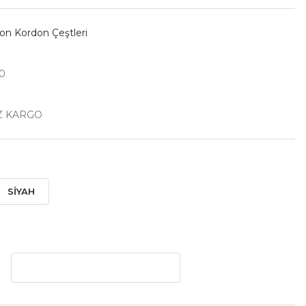
kon Kordon Çeştleri
0
Z KARGO
SİYAH