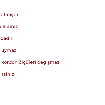
tilmiştir
ilirsiniz
ıdadır
e uymaz
at kordon ölçüleri değişmez
irsiniz