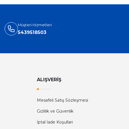
Müşteri Hizmetleri
5439518503
ALIŞVERİŞ
Mesafeli Satış Sözleşmesi
Gizlilik ve Güvenlik
İptal İade Koşullari