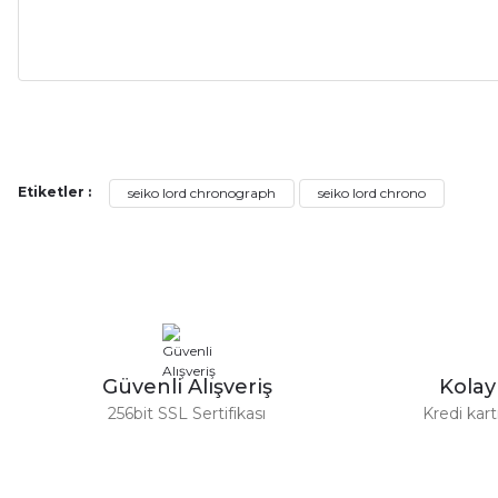
Alışveriş sürecim hızlı oldu hem whatsaptan hemde site üstünden çok ya
alışveriş oldu özellikle bekledigimden iyi bir ürün geldi fiyatına göre mü
Serdar Keskin | 19/05/2026
Etiketler :
seiko lord chronograph
seiko lord chrono
gerçekten çok kaliteil ürün geldi bu kordonu normal dışardan bir saatciy
2,k isterlerdi alacak arkadaşlar ölçülerini doğru belirleyip kaliteyi sor
İsmail yılmaz | 15/05/2026
Swatch yos Model saatime aldim arayip teyit aldiktan sonra yolladıla
Güvenli Alışveriş
Kola
Mehmet Kenan | 18/02/2026
256bit SSL Sertifikası
Kredi kar
Sipariş verdikten 2 gün sonra ulaştı. Oldukça kaliteli ve şık bir görün
hiç rahatsız etmiyor ve tam oturdu. Dayanıklılığı zaman içinde belli ol