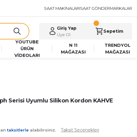
SAAT MAKİNALARI
SAAT GÖNDER
MARKALAR
Giriş Yap
Sepetim
Üye Ol
YOUTUBE
N 11
TRENDYOL
ÜRÜN
MAĞAZASI
MAĞAZASI
VİDEOLARI
ph Serisi Uyumlu Silikon Kordon KAHVE
Taksit Seçenekleri
yan
taksitlerle
alabilirsiniz.