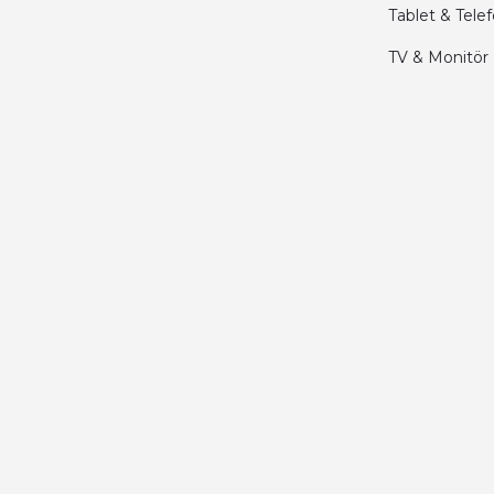
Tablet & Tele
Merhaba bu saatin kırmızi olani var mı
TV & Monitör
Abdulhamit Kalaycı | 13/06/2025
Deneyimini Paylaş