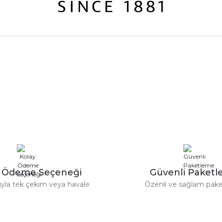
rdımcı oldular hızlı ve keyifli bi
tiş kaliteli
Bu ürüne ilk yorumu siz yapın!
Yorum Yaz
e taktırsam işciliği ile birlikte enaz
un etmesin
r saatimede tam oldu
y Ödeme Seçeneği
Güvenli Paket
tıyla tek çekim veya havale
Özenli ve sağlam pak
ümü var. Çok rahat ve hafif. Bileğimi
acak...