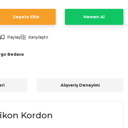
Sepete Ekle
Hemen Al
Paylaş
Karşılaştır
rgo Bedava
ri
Alışveriş Deneyimi
likon Kordon