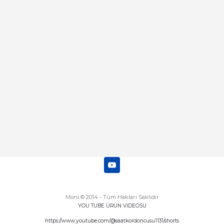
Merhaba bu saatin kırmızi olani var
mı
Abdulhamit Kalaycı | 13/06/2025
Deneyimini Paylaş
Diğer yorumları göster
Moni © 2014 - Tüm Hakları Saklıdır
YOU TUBE ÜRÜN VİDEOSU
https://www.youtube.com/@saatkordoncusu1131/shorts