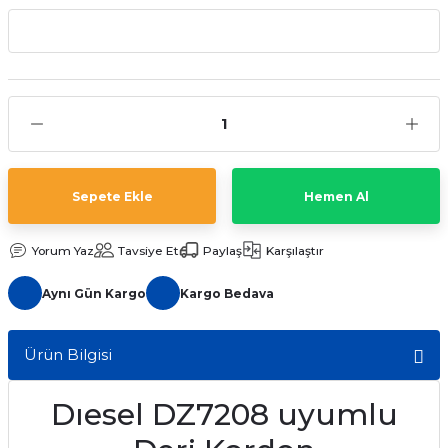
aat Pili
Sepete Ekle
Hemen Al
Yorum Yaz
Tavsiye Et
Paylaş
Karşılaştır
Aynı Gün Kargo
Kargo Bedava
Ürün Bilgisi
Dıesel DZ7208 uyumlu