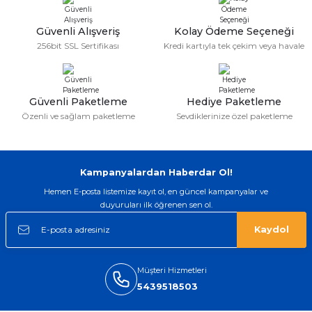
iyi bir ürün geldi fiyatına göre mütiş
kaliteli
Güvenli Alışveriş
Kolay Ödeme Seçeneği
Serdar Keskin | 19/05/2026
256bit SSL Sertifikası
Kredi kartıyla tek çekim veya havale
gerçekten çok kaliteil ürün geldi bu
kordonu normal dışardan bir saatciye
taktırsam işciliği ile birlikte enaz 2,k
isterlerdi alacak arkadaşlar ölçülerini
Güvenli Paketleme
Hediye Paketleme
doğru belirleyip kaliteyi sorun
Özenli ve sağlam paketleme
Sevdiklerinize özel paketleme
etmesin
İsmail yılmaz | 15/05/2026
Kampanyalardan Haberdar Ol!
Swatch yos Model saatime aldim
arayip teyit aldiktan sonra yolladılar
Hemen E-posta listemize kayıt ol, en güncel kampanyalar ve
saatimede tam oldu
duyuruları ilk öğrenen sen ol.
Mehmet Kenan | 18/02/2026
Kaydol
Sipariş verdikten 2 gün sonra ulaştı.
Oldukça kaliteli ve şık bir görünümü
Müşteri Hizmetleri
var. Çok rahat ve hafif. Bileğimi hiç
rahatsız etmiyor ve tam oturdu.
5439518503
Dayanıklılığı zaman içinde belli
olacak...