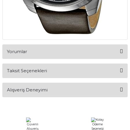
Yorumlar
Taksit Seçenekleri
Bu ürüne ilk yorumu siz yapın!
Alışveriş Deneyimi
Yorum Yaz
Alışveriş sürecim hızlı oldu hem
whatsaptan hemde site üstünden çok
yardımcı oldular hızlı ve keyifli bi
alışveriş oldu özellikle bekledigimden
iyi bir ürün geldi fiyatına göre mütiş
kaliteli