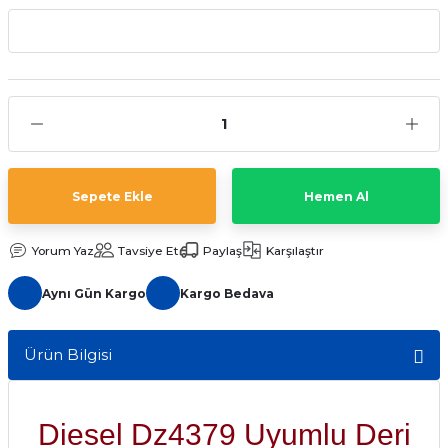
aat Pili
Sepete Ekle
Hemen Al
Yorum Yaz
Tavsiye Et
Paylaş
Karşılaştır
Aynı Gün Kargo
Kargo Bedava
Ürün Bilgisi
Diesel Dz4379 Uyumlu Deri