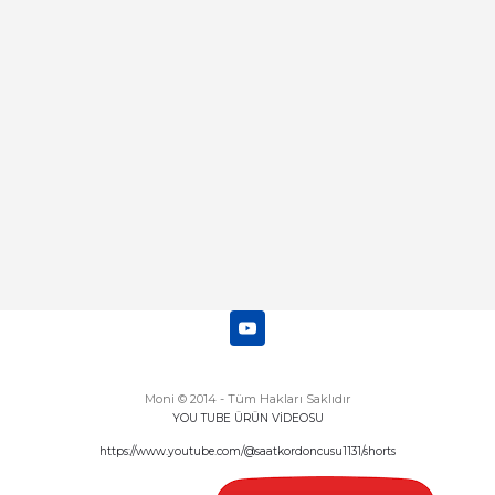
mı
Abdulhamit Kalaycı | 13/06/2025
Deneyimini Paylaş
Diğer yorumları göster
Moni © 2014 - Tüm Hakları Saklıdır
YOU TUBE ÜRÜN VİDEOSU
https://www.youtube.com/@saatkordoncusu1131/shorts