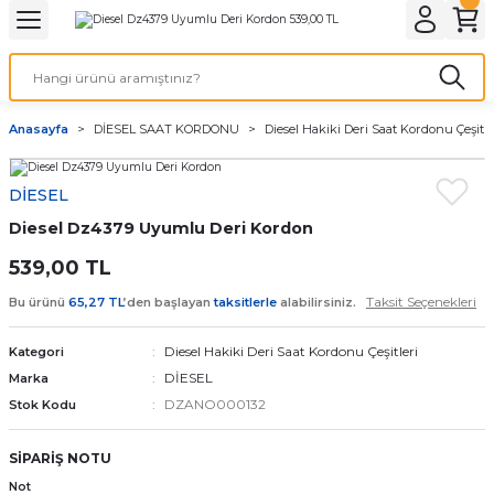
Geri Dön
Geri Dön
Geri Dön
Geri Dön
A & ELEKTİRİK
li ve Cihaz Pilleri
etleri
at Kordon Çeşitleri
AYDINLATMA & ELEKTRİK
Anasayfa
DİESEL SAAT KORDONU
Diesel Hakiki Deri Saat Kordonu Çeşitle
 ELEKTRİK
İL ÇEŞİTLERİ
aat kordonları
AYDINLATMA
DİESEL
LERİ
İL ÇEŞİTLERİ
t Kordonları
BİLGİSAYAR
Diesel Dz4379 Uyumlu Deri Kordon
ESUARLARI
 PİL ÇEŞİTLERİ
aat Kordonu
OFİS MALZEMELERİ
539,00 TL
Taksit Seçenekleri
Bu ürünü
65,27 TL
’den başlayan
taksitlerle
alabilirsiniz.
 Örme saat kordonu
Diesel Hakiki Deri Saat Kordonu Çeşitleri
Kategori
leri
ordonu
DİESEL
Marka
DZANO000132
Stok Kodu
i
i Saat Kordonları
SİPARİŞ NOTU
eri
Not