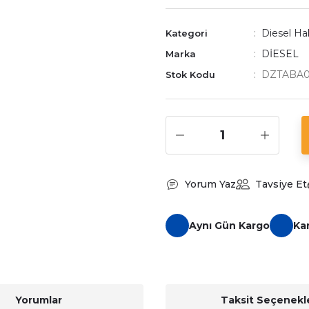
Diesel Hak
Kategori
DİESEL
Marka
DZTABA0
Stok Kodu
Yorum Yaz
Tavsiye Et
Aynı Gün Kargo
Ka
Yorumlar
Taksit Seçenekle