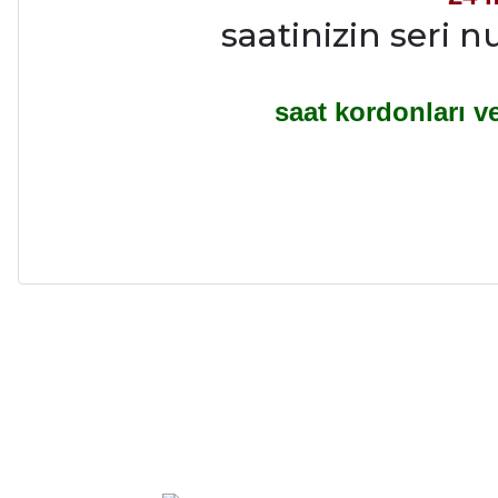
saatinizin seri n
saat kordonları ve 
Alışveriş sürecim hızlı oldu hem whatsaptan hemde site üstünden çok ya
alışveriş oldu özellikle bekledigimden iyi bir ürün geldi fiyatına göre mü
Serdar Keskin | 19/05/2026
gerçekten çok kaliteil ürün geldi bu kordonu normal dışardan bir saatciy
2,k isterlerdi alacak arkadaşlar ölçülerini doğru belirleyip kaliteyi sor