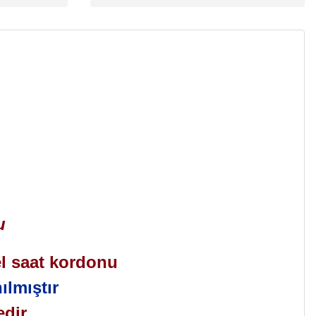
u
el saat kordonu
ılmıştır
edir