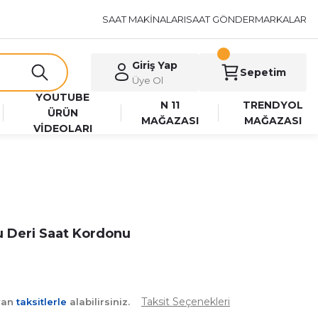
SAAT MAKİNALARI
SAAT GÖNDER
MARKALAR
Giriş Yap
Sepetim
Üye Ol
YOUTUBE
N 11
TRENDYOL
ÜRÜN
MAĞAZASI
MAĞAZASI
VİDEOLARI
 Deri Saat Kordonu
Taksit Seçenekleri
yan
taksitlerle
alabilirsiniz.