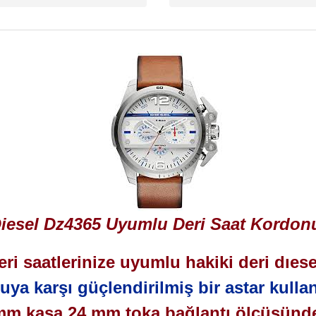
iesel Dz4365 Uyumlu Deri Saat Kordon
eri saatlerinize uyumlu hakiki deri dıes
suya karşı güçlendirilmiş bir astar kullan
mm kasa 24 mm toka bağlantı ölçüsünd