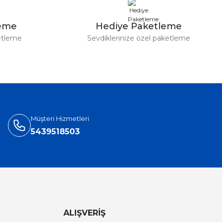
leme
Hediye Paketleme
etleme
Sevdiklerinize özel paketleme
Müşteri Hizmetleri
5439518503
ALIŞVERİŞ