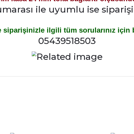
umarası ile uyumlu ise siparişin
siparişinizle ilgili tüm sorularınız için 
05439518503
rdımcı oldular hızlı ve keyifli bi
tiş kaliteli
Bu ürüne ilk yorumu siz yapın!
Yorum Yaz
e taktırsam işciliği ile birlikte enaz
un etmesin