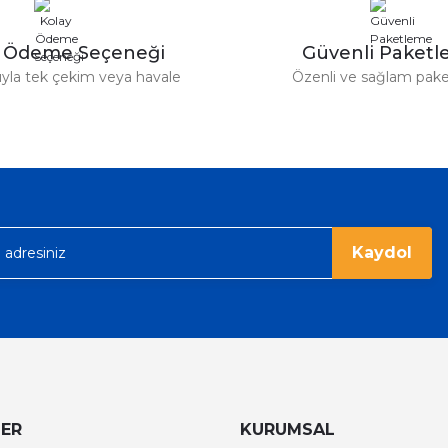
y Ödeme Seçeneği
Güvenli Paket
r saatimede tam oldu
tıyla tek çekim veya havale
Özenli ve sağlam pak
ümü var. Çok rahat ve hafif. Bileğimi
acak...
Kaydol
LER
KURUMSAL