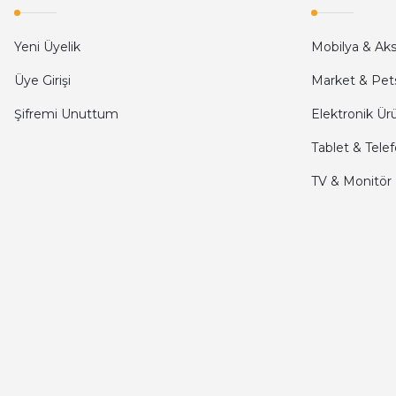
kargo hızlı
Yeni Üyelik
Mobilya & Ak
mehmet yıldız | 19/06/2025
Üye Girişi
Market & Pet
Şifremi Unuttum
Elektronik Ür
seiko astron kordon 7x52
Tablet & Tele
Kamil Uğur | 15/06/2025
TV & Monitör
Merhaba bu saatin kırmızi olani var mı
Abdulhamit Kalaycı | 13/06/2025
Deneyimini Paylaş