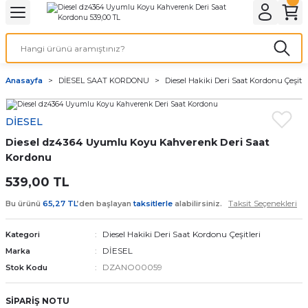
Geri Dön
Geri Dön
Geri Dön
Geri Dön
A & ELEKTİRİK
li ve Cihaz Pilleri
etleri
at Kordon Çeşitleri
AYDINLATMA & ELEKTRİK
Anasayfa
DİESEL SAAT KORDONU
Diesel Hakiki Deri Saat Kordonu Çeşitle
 ELEKTRİK
İL ÇEŞİTLERİ
aat kordonları
AYDINLATMA
DİESEL
LERİ
İL ÇEŞİTLERİ
t Kordonları
BİLGİSAYAR
Diesel dz4364 Uyumlu Koyu Kahverenk Deri Saat
ESUARLARI
 PİL ÇEŞİTLERİ
aat Kordonu
OFİS MALZEMELERİ
Kordonu
539,00 TL
 Örme saat kordonu
Taksit Seçenekleri
Bu ürünü
65,27 TL
’den başlayan
taksitlerle
alabilirsiniz.
leri
ordonu
Diesel Hakiki Deri Saat Kordonu Çeşitleri
Kategori
DİESEL
Marka
i
i Saat Kordonları
DZANO00059
Stok Kodu
eri
SİPARİŞ NOTU