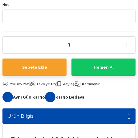
Not
aat Pili
Sepete Ekle
Hemen Al
Yorum Yaz
Tavsiye Et
Paylaş
Karşılaştır
Aynı Gün Kargo
Kargo Bedava
Ürün Bilgisi