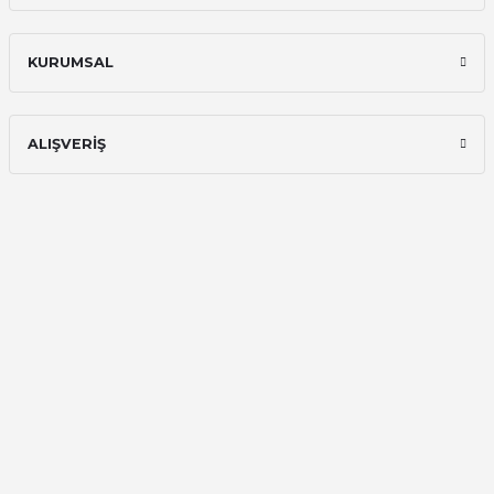
memnun kaldım
Ali Bilge Ertan | 11/09/2025
KURUMSAL
Hızlı ve güvenilir.
Onur Kerem Öztürk | 28/07/2025
ALIŞVERİŞ
kargo hızlı
mehmet yıldız | 19/06/2025
seiko astron kordon 7x52
Kamil Uğur | 15/06/2025
Merhaba bu saatin kırmızi olani var
mı
Abdulhamit Kalaycı | 13/06/2025
Deneyimini Paylaş
Diğer yorumları göster