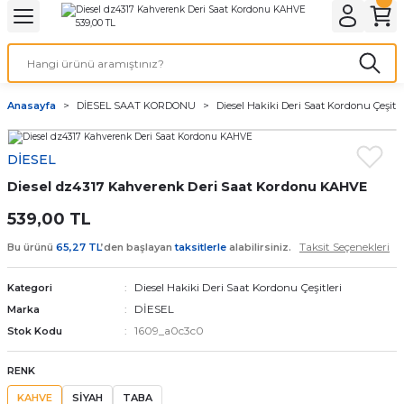
Geri Dön
Geri Dön
Geri Dön
Geri Dön
A & ELEKTİRİK
li ve Cihaz Pilleri
etleri
at Kordon Çeşitleri
AYDINLATMA & ELEKTRİK
Anasayfa
DİESEL SAAT KORDONU
Diesel Hakiki Deri Saat Kordonu Çeşitle
 ELEKTRİK
İL ÇEŞİTLERİ
aat kordonları
AYDINLATMA
DİESEL
LERİ
İL ÇEŞİTLERİ
t Kordonları
BİLGİSAYAR
Diesel dz4317 Kahverenk Deri Saat Kordonu KAHVE
ESUARLARI
 PİL ÇEŞİTLERİ
aat Kordonu
OFİS MALZEMELERİ
539,00 TL
Taksit Seçenekleri
Bu ürünü
65,27 TL
’den başlayan
taksitlerle
alabilirsiniz.
 Örme saat kordonu
Diesel Hakiki Deri Saat Kordonu Çeşitleri
Kategori
leri
ordonu
DİESEL
Marka
1609_a0c3c0
Stok Kodu
i
i Saat Kordonları
RENK
eri
KAHVE
SİYAH
TABA