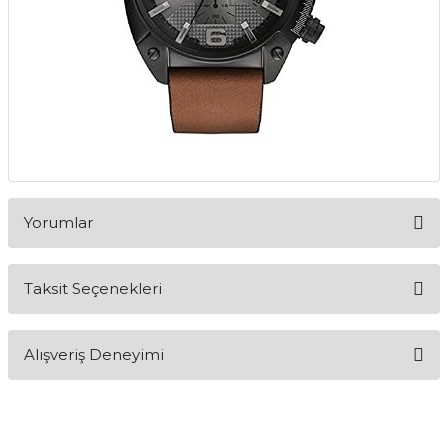
Yorumlar
Taksit Seçenekleri
Bu ürüne ilk yorumu siz yapın!
Alışveriş Deneyimi
Yorum Yaz
Alışveriş sürecim hızlı oldu hem
whatsaptan hemde site üstünden çok
yardımcı oldular hızlı ve keyifli bi