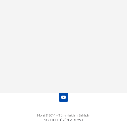
Merhaba bu saatin kırmızi olani var
mı
Abdulhamit Kalaycı | 13/06/2025
Deneyimini Paylaş
Diğer yorumları göster
Moni © 2014 - Tüm Hakları Saklıdır
YOU TUBE ÜRÜN VİDEOSU