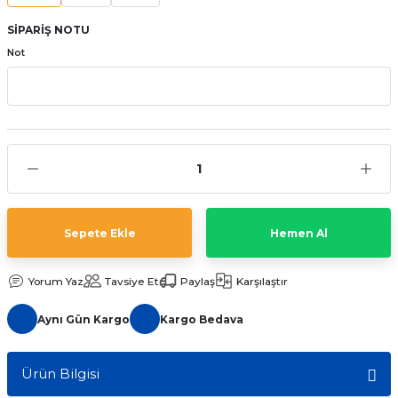
aat Pili
SİPARİŞ NOTU
Not
Sepete Ekle
Hemen Al
Yorum Yaz
Tavsiye Et
Paylaş
Karşılaştır
Aynı Gün Kargo
Kargo Bedava
Ürün Bilgisi