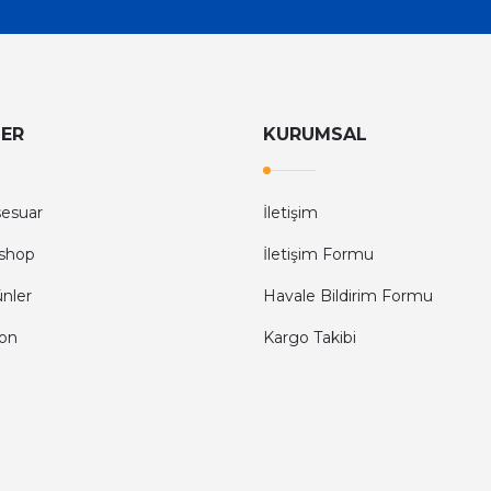
LER
KURUMSAL
sesuar
İletişim
shop
İletişim Formu
ünler
Havale Bildirim Formu
fon
Kargo Takibi