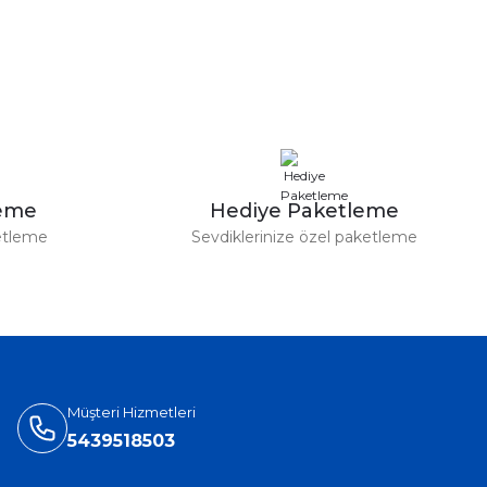
leme
Hediye Paketleme
etleme
Sevdiklerinize özel paketleme
Müşteri Hizmetleri
5439518503