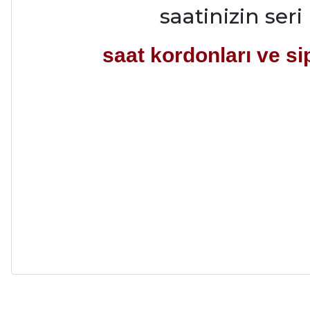
saatinizin seri
saat kordonları ve sipa
Alışveriş sürecim hızlı oldu hem whatsaptan hemde site üstünden çok ya