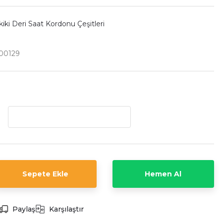
iki Deri Saat Kordonu Çeşitleri
00129
Sepete Ekle
Hemen Al
Paylaş
Karşılaştır