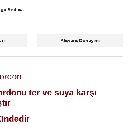
rgo Bedava
ri
Alışveriş Deneyimi
Kordon
kordonu ter ve suya karşı
tır
sündedir