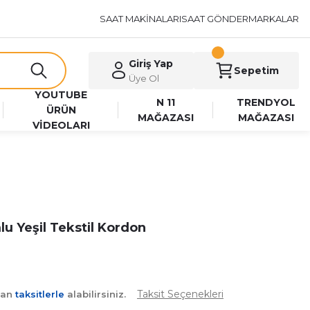
SAAT MAKİNALARI
SAAT GÖNDER
MARKALAR
Giriş Yap
Sepetim
Üye Ol
YOUTUBE
N 11
TRENDYOL
ÜRÜN
MAĞAZASI
MAĞAZASI
VİDEOLARI
 Yeşil Tekstil Kordon
Taksit Seçenekleri
yan
taksitlerle
alabilirsiniz.