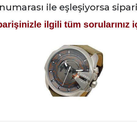
 numarası ile eşleşiyorsa sipari
rişinizle ilgili tüm sorularınız i
rdımcı oldular hızlı ve keyifli bi