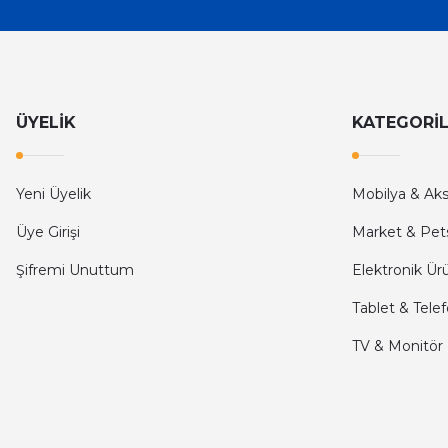
İlk defa alışveriş yaptım ve gayet memnun kaldım
Ali Bilge Ertan | 11/09/2025
Hızlı ve güvenilir.
ÜYELİK
KATEGORİ
Onur Kerem Öztürk | 28/07/2025
kargo hızlı
Yeni Üyelik
Mobilya & Ak
mehmet yıldız | 19/06/2025
Üye Girişi
Market & Pet
Şifremi Unuttum
Elektronik Ür
seiko astron kordon 7x52
Tablet & Tele
Kamil Uğur | 15/06/2025
TV & Monitör
Merhaba bu saatin kırmızi olani var mı
Abdulhamit Kalaycı | 13/06/2025