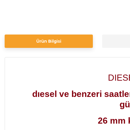
Ürün Bilgisi
DIESE
dıesel ve benzeri saatle
gü
26 mm k