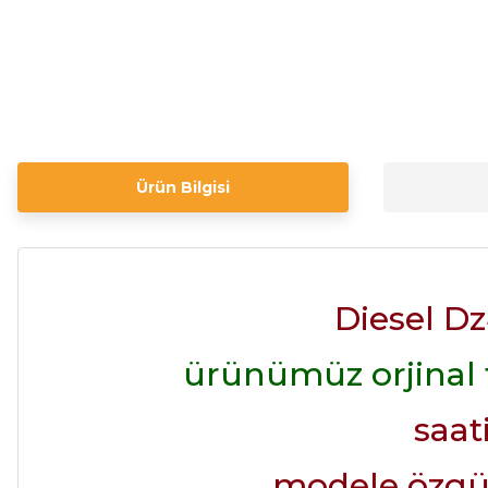
Ürün Bilgisi
Diesel D
ürünümüz orjinal f
saat
modele özgü