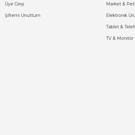
mehmet yıldız | 19/06/2025
Üye Girişi
Market & Pet
Şifremi Unuttum
Elektronik Ür
seiko astron kordon 7x52
Tablet & Tele
Kamil Uğur | 15/06/2025
TV & Monitör
Merhaba bu saatin kırmızi olani var mı
Abdulhamit Kalaycı | 13/06/2025
Deneyimini Paylaş