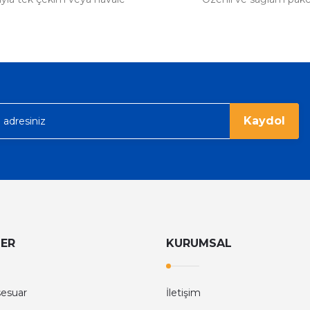
ümü var. Çok rahat ve hafif. Bileğimi
acak...
Kaydol
LER
KURUMSAL
sesuar
İletişim