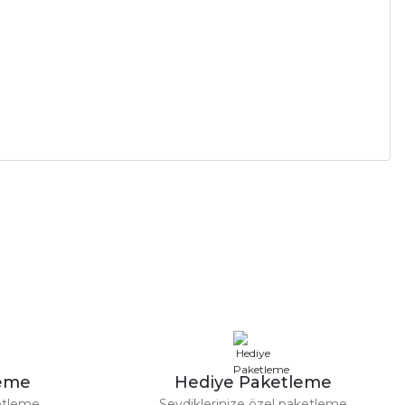
leme
Hediye Paketleme
etleme
Sevdiklerinize özel paketleme