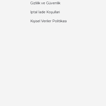
Gizlilik ve Güvenlik
İptal İade Koşullari
Kişisel Veriler Politikası
Diğer yorumları göster