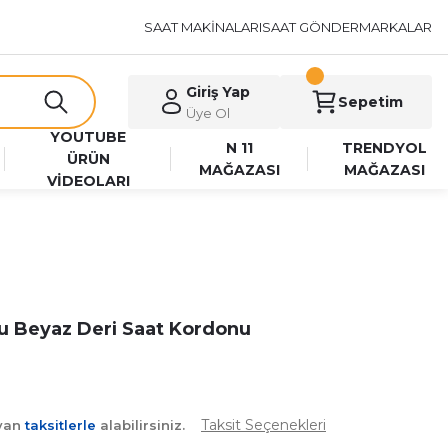
SAAT MAKİNALARI
SAAT GÖNDER
MARKALAR
Giriş Yap
Sepetim
Üye Ol
YOUTUBE
N 11
TRENDYOL
ÜRÜN
MAĞAZASI
MAĞAZASI
VİDEOLARI
u Beyaz Deri Saat Kordonu
Taksit Seçenekleri
ayan
taksitlerle
alabilirsiniz.