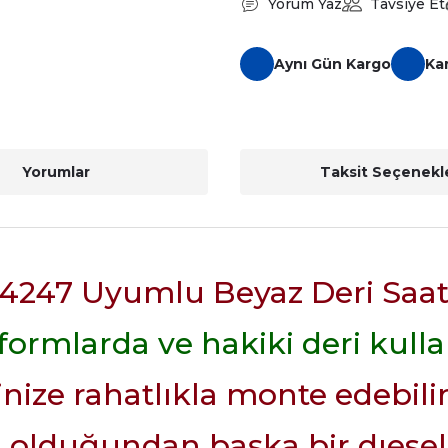
Yorum Yaz
Tavsiye Et
Aynı Gün Kargo
Ka
Yorumlar
Taksit Seçenekle
z4247 Uyumlu Beyaz Deri Saa
ormlarda ve hakiki deri kullan
inize rahatlıkla monte edebilir
 olduğundan başka bir dıesel