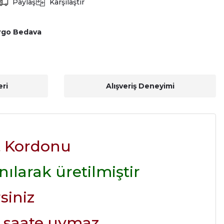
Paylaş
Karşılaştır
rgo Bedava
ri
Alışveriş Deneyimi
t Kordonu
ılarak üretilmiştir
siniz
 saate uymaz