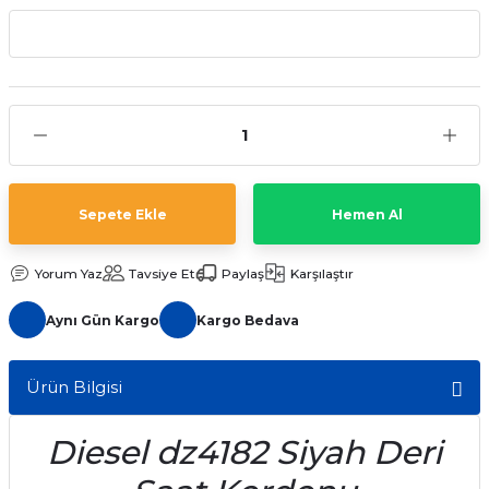
aat Pili
Sepete Ekle
Hemen Al
Yorum Yaz
Tavsiye Et
Paylaş
Karşılaştır
Aynı Gün Kargo
Kargo Bedava
Ürün Bilgisi
Diesel dz4182 Siyah Deri