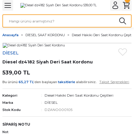
Geri Dön
Geri Dön
Geri Dön
Geri Dön
A & ELEKTİRİK
li ve Cihaz Pilleri
etleri
at Kordon Çeşitleri
AYDINLATMA & ELEKTRİK
Anasayfa
DİESEL SAAT KORDONU
Diesel Hakiki Deri Saat Kordonu Çeşitle
 ELEKTRİK
İL ÇEŞİTLERİ
aat kordonları
AYDINLATMA
DİESEL
LERİ
İL ÇEŞİTLERİ
t Kordonları
BİLGİSAYAR
Diesel dz4182 Siyah Deri Saat Kordonu
ESUARLARI
 PİL ÇEŞİTLERİ
aat Kordonu
OFİS MALZEMELERİ
539,00 TL
Taksit Seçenekleri
Bu ürünü
65,27 TL
’den başlayan
taksitlerle
alabilirsiniz.
 Örme saat kordonu
Diesel Hakiki Deri Saat Kordonu Çeşitleri
Kategori
leri
ordonu
DİESEL
Marka
DZANO000105
Stok Kodu
i
i Saat Kordonları
SİPARİŞ NOTU
eri
Not