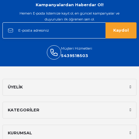
saatimede tam oldu
Kampanyalardan Haberdar Ol!
Mehmet Kenan | 18/02/2026
Hemen E-posta listemize kayıt ol, en güncel kampanyalar ve
duyuruları ilk öğrenen sen ol.
Sipariş verdikten 2 gün sonra ulaştı.
Oldukça kaliteli ve şık bir görünümü
Kaydol
var. Çok rahat ve hafif. Bileğimi hiç
rahatsız etmiyor ve tam oturdu.
Dayanıklılığı zaman içinde belli
olacak...
Müşteri Hizmetleri
5439518503
Sinan Tatlicioglu | 30/01/2026
Hızlı kargo, iyi iletişim
E... A... | 11/11/2025
ÜYELİK
İlk defa alışveriş yaptım ve gayet
memnun kaldım
KATEGORİLER
Ali Bilge Ertan | 11/09/2025
Hızlı ve güvenilir.
KURUMSAL
Onur Kerem Öztürk | 28/07/2025