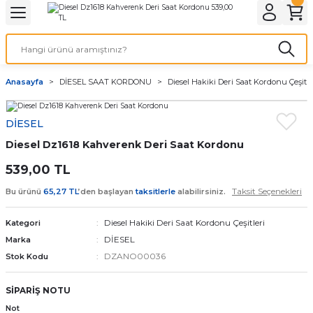
Geri Dön
Geri Dön
Geri Dön
Geri Dön
A & ELEKTİRİK
li ve Cihaz Pilleri
etleri
at Kordon Çeşitleri
AYDINLATMA & ELEKTRİK
Anasayfa
DİESEL SAAT KORDONU
Diesel Hakiki Deri Saat Kordonu Çeşitle
 ELEKTRİK
İL ÇEŞİTLERİ
aat kordonları
AYDINLATMA
DİESEL
LERİ
İL ÇEŞİTLERİ
t Kordonları
BİLGİSAYAR
Diesel Dz1618 Kahverenk Deri Saat Kordonu
ESUARLARI
 PİL ÇEŞİTLERİ
aat Kordonu
OFİS MALZEMELERİ
539,00 TL
Taksit Seçenekleri
Bu ürünü
65,27 TL
’den başlayan
taksitlerle
alabilirsiniz.
 Örme saat kordonu
Diesel Hakiki Deri Saat Kordonu Çeşitleri
Kategori
leri
ordonu
DİESEL
Marka
DZANO00036
Stok Kodu
i
i Saat Kordonları
SİPARİŞ NOTU
eri
Not