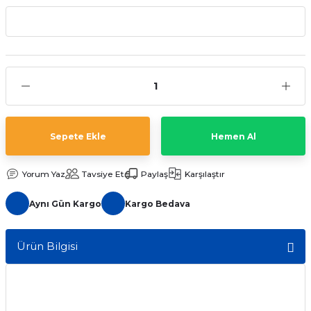
aat Pili
Sepete Ekle
Hemen Al
Yorum Yaz
Tavsiye Et
Paylaş
Karşılaştır
Aynı Gün Kargo
Kargo Bedava
Ürün Bilgisi