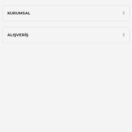
Ali Bilge Ertan | 11/09/2025
KURUMSAL
Hızlı ve güvenilir.
Onur Kerem Öztürk | 28/07/2025
ALIŞVERİŞ
kargo hızlı
mehmet yıldız | 19/06/2025
seiko astron kordon 7x52
Kamil Uğur | 15/06/2025
Merhaba bu saatin kırmızi olani var
mı
Abdulhamit Kalaycı | 13/06/2025
Deneyimini Paylaş
Diğer yorumları göster