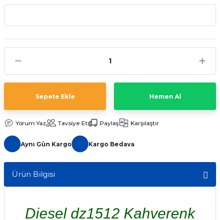
aat Pili
Sepete Ekle
Hemen Al
Yorum Yaz
Tavsiye Et
Paylaş
Karşılaştır
Aynı Gün Kargo
Kargo Bedava
Ürün Bilgisi
Diesel dz1512 Kahverenk