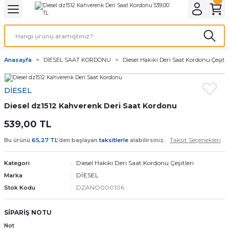
Geri Dön
Geri Dön
Geri Dön
Geri Dön
A & ELEKTİRİK
li ve Cihaz Pilleri
etleri
at Kordon Çeşitleri
AYDINLATMA & ELEKTRİK
Anasayfa
DİESEL SAAT KORDONU
Diesel Hakiki Deri Saat Kordonu Çeşitle
 ELEKTRİK
İL ÇEŞİTLERİ
aat kordonları
AYDINLATMA
DİESEL
LERİ
İL ÇEŞİTLERİ
t Kordonları
BİLGİSAYAR
Diesel dz1512 Kahverenk Deri Saat Kordonu
ESUARLARI
 PİL ÇEŞİTLERİ
aat Kordonu
OFİS MALZEMELERİ
539,00 TL
Taksit Seçenekleri
Bu ürünü
65,27 TL
’den başlayan
taksitlerle
alabilirsiniz.
 Örme saat kordonu
Diesel Hakiki Deri Saat Kordonu Çeşitleri
Kategori
leri
ordonu
DİESEL
Marka
DZANO000106
Stok Kodu
i
i Saat Kordonları
SİPARİŞ NOTU
eri
Not