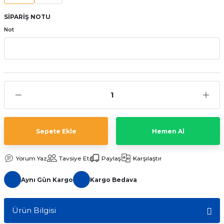
aat Pili
SİPARİŞ NOTU
Not
Sepete Ekle
Hemen Al
Yorum Yaz
Tavsiye Et
Paylaş
Karşılaştır
Aynı Gün Kargo
Kargo Bedava
Ürün Bilgisi