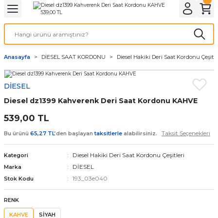
Geri Dön
Geri Dön
Geri Dön
Geri Dön
A & ELEKTİRİK
li ve Cihaz Pilleri
etleri
at Kordon Çeşitleri
AYDINLATMA & ELEKTRİK
Anasayfa
DİESEL SAAT KORDONU
Diesel Hakiki Deri Saat Kordonu Çeşitle
 ELEKTRİK
İL ÇEŞİTLERİ
aat kordonları
AYDINLATMA
DİESEL
LERİ
İL ÇEŞİTLERİ
t Kordonları
BİLGİSAYAR
Diesel dz1399 Kahverenk Deri Saat Kordonu KAHVE
ESUARLARI
 PİL ÇEŞİTLERİ
aat Kordonu
OFİS MALZEMELERİ
539,00 TL
Taksit Seçenekleri
Bu ürünü
65,27 TL
’den başlayan
taksitlerle
alabilirsiniz.
 Örme saat kordonu
Diesel Hakiki Deri Saat Kordonu Çeşitleri
Kategori
leri
ordonu
DİESEL
Marka
193_03e040
Stok Kodu
i
i Saat Kordonları
RENK
eri
KAHVE
SİYAH