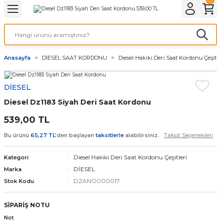
Geri Dön
Geri Dön
Geri Dön
Geri Dön
A & ELEKTİRİK
li ve Cihaz Pilleri
etleri
at Kordon Çeşitleri
AYDINLATMA & ELEKTRİK
Anasayfa
DİESEL SAAT KORDONU
Diesel Hakiki Deri Saat Kordonu Çeşitle
 ELEKTRİK
İL ÇEŞİTLERİ
aat kordonları
AYDINLATMA
DİESEL
LERİ
İL ÇEŞİTLERİ
t Kordonları
BİLGİSAYAR
Diesel Dz1183 Siyah Deri Saat Kordonu
ESUARLARI
 PİL ÇEŞİTLERİ
aat Kordonu
OFİS MALZEMELERİ
539,00 TL
Taksit Seçenekleri
Bu ürünü
65,27 TL
’den başlayan
taksitlerle
alabilirsiniz.
 Örme saat kordonu
Diesel Hakiki Deri Saat Kordonu Çeşitleri
Kategori
leri
ordonu
DİESEL
Marka
DZANO000017
Stok Kodu
i
i Saat Kordonları
SİPARİŞ NOTU
eri
Not