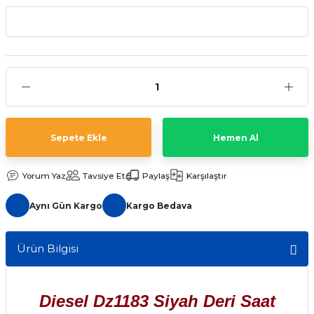
aat Pili
Sepete Ekle
Hemen Al
Yorum Yaz
Tavsiye Et
Paylaş
Karşılaştır
Aynı Gün Kargo
Kargo Bedava
Ürün Bilgisi
Diesel Dz1183 Siyah Deri Saat