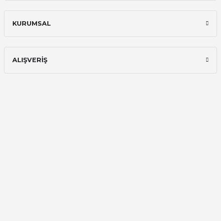
Ali Bilge Ertan | 11/09/2025
KURUMSAL
Hızlı ve güvenilir.
Onur Kerem Öztürk | 28/07/2025
ALIŞVERİŞ
kargo hızlı
mehmet yıldız | 19/06/2025
seiko astron kordon 7x52
Kamil Uğur | 15/06/2025
Merhaba bu saatin kırmızi olani var
mı
Abdulhamit Kalaycı | 13/06/2025
Deneyimini Paylaş
Diğer yorumları göster