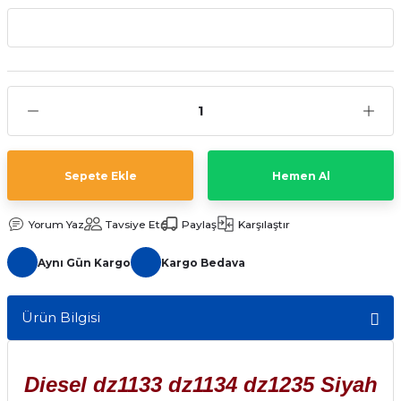
aat Pili
Sepete Ekle
Hemen Al
Yorum Yaz
Tavsiye Et
Paylaş
Karşılaştır
Aynı Gün Kargo
Kargo Bedava
Ürün Bilgisi
Diesel dz1133 dz1134 dz1235 Siyah