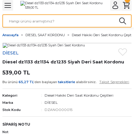
Geri Dön
Geri Dön
Geri Dön
Geri Dön
A & ELEKTİRİK
li ve Cihaz Pilleri
etleri
at Kordon Çeşitleri
AYDINLATMA & ELEKTRİK
Anasayfa
DİESEL SAAT KORDONU
Diesel Hakiki Deri Saat Kordonu Çeşitle
 ELEKTRİK
İL ÇEŞİTLERİ
aat kordonları
AYDINLATMA
DİESEL
LERİ
İL ÇEŞİTLERİ
t Kordonları
BİLGİSAYAR
Diesel dz1133 dz1134 dz1235 Siyah Deri Saat Kordonu
ESUARLARI
 PİL ÇEŞİTLERİ
aat Kordonu
OFİS MALZEMELERİ
539,00 TL
Taksit Seçenekleri
Bu ürünü
65,27 TL
’den başlayan
taksitlerle
alabilirsiniz.
 Örme saat kordonu
Diesel Hakiki Deri Saat Kordonu Çeşitleri
Kategori
leri
ordonu
DİESEL
Marka
DZANO000015
Stok Kodu
i
i Saat Kordonları
SİPARİŞ NOTU
eri
Not