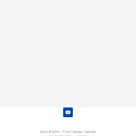
Kamil Uğur | 15/06/2025
Merhaba bu saatin kırmızi olani var
mı
Abdulhamit Kalaycı | 13/06/2025
Deneyimini Paylaş
Diğer yorumları göster
Moni © 2014 - Tüm Hakları Saklıdır