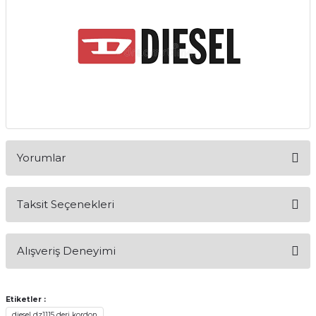
Yorumlar
Taksit Seçenekleri
Bu ürüne ilk yorumu siz yapın!
Alışveriş Deneyimi
Yorum Yaz
Alışveriş sürecim hızlı oldu hem
whatsaptan hemde site üstünden çok
Etiketler :
yardımcı oldular hızlı ve keyifli bi
diesel dz1115 deri kordon