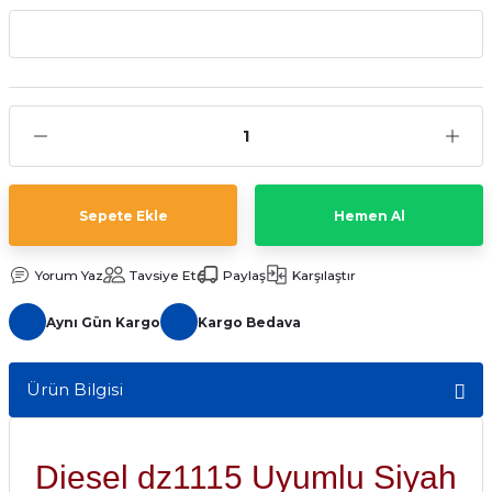
aat Pili
Sepete Ekle
Hemen Al
Yorum Yaz
Tavsiye Et
Paylaş
Karşılaştır
Aynı Gün Kargo
Kargo Bedava
Ürün Bilgisi
Diesel dz1115 Uyumlu Siyah