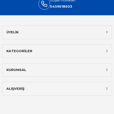
olacak...
Müşteri Hizmetleri
5439518503
Sinan Tatlicioglu | 30/01/2026
Hızlı kargo, iyi iletişim
E... A... | 11/11/2025
ÜYELİK
İlk defa alışveriş yaptım ve gayet
memnun kaldım
KATEGORİLER
Ali Bilge Ertan | 11/09/2025
Hızlı ve güvenilir.
KURUMSAL
Onur Kerem Öztürk | 28/07/2025
kargo hızlı
ALIŞVERİŞ
mehmet yıldız | 19/06/2025
seiko astron kordon 7x52
Kamil Uğur | 15/06/2025