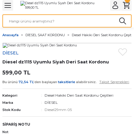
Geri Dön
Geri Dön
Geri Dön
Geri Dön
A & ELEKTİRİK
li ve Cihaz Pilleri
etleri
at Kordon Çeşitleri
AYDINLATMA & ELEKTRİK
Anasayfa
DİESEL SAAT KORDONU
Diesel Hakiki Deri Saat Kordonu Çeşitle
 ELEKTRİK
İL ÇEŞİTLERİ
aat kordonları
AYDINLATMA
DİESEL
LERİ
İL ÇEŞİTLERİ
t Kordonları
BİLGİSAYAR
Diesel dz1115 Uyumlu Siyah Deri Saat Kordonu
ESUARLARI
 PİL ÇEŞİTLERİ
aat Kordonu
OFİS MALZEMELERİ
599,00 TL
Taksit Seçenekleri
Bu ürünü
72,54 TL
’den başlayan
taksitlerle
alabilirsiniz.
 Örme saat kordonu
Diesel Hakiki Deri Saat Kordonu Çeşitleri
Kategori
leri
ordonu
DİESEL
Marka
Diesel29mm 05
Stok Kodu
i
i Saat Kordonları
SİPARİŞ NOTU
eri
Not