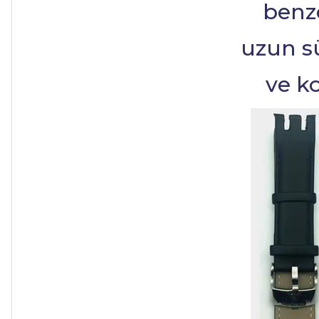
benz
uzun s
ve k