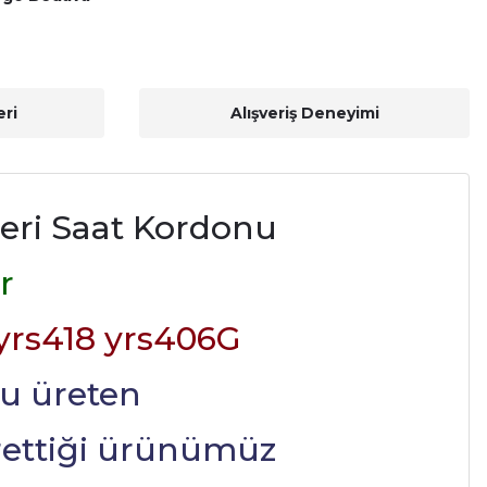
ri
Alışveriş Deneyimi
eri Saat Kordonu
r
 yrs418 yrs406G
nu üreten
ürettiği ürünümüz