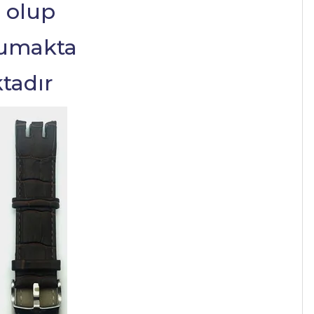
 olup
rumakta
tadır