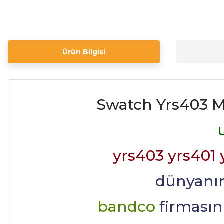
Ürün Bilgisi
Swatch Yrs403 M
yrs403 yrs401 
dünyanın
bandco
firması