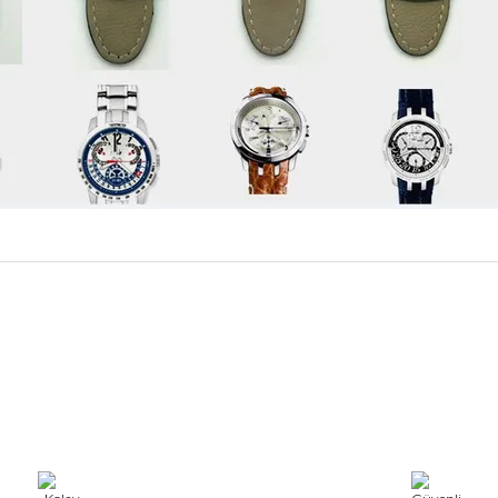
rdımcı oldular hızlı ve keyifli bi
tiş kaliteli
Bu ürüne ilk yorumu siz yapın!
Yorum Yaz
e taktırsam işciliği ile birlikte enaz
un etmesin