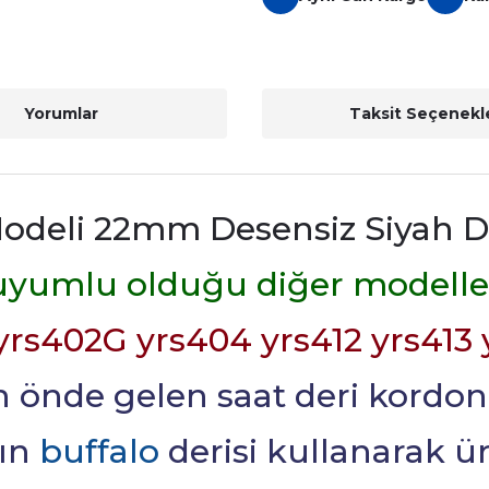
Yorumlar
Taksit Seçenekle
odeli 22mm Desensiz Siyah D
uyumlu olduğu diğer modelle
yrs402G yrs404 yrs412 yrs413
 önde gelen saat deri kordo
nın
buffalo
derisi kullanarak 