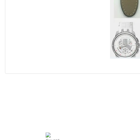
Alışveriş sürecim hızlı oldu hem whatsaptan hemde site üstünden çok ya
alışveriş oldu özellikle bekledigimden iyi bir ürün geldi fiyatına göre mü
Serdar Keskin | 19/05/2026
gerçekten çok kaliteil ürün geldi bu kordonu normal dışardan bir saatciy
2,k isterlerdi alacak arkadaşlar ölçülerini doğru belirleyip kaliteyi sor
İsmail yılmaz | 15/05/2026