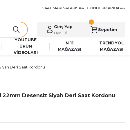
SAAT MAKİNALARI
SAAT GÖNDER
MARKALAR
Giriş Yap
Sepetim
Üye Ol
YOUTUBE
N 11
TRENDYOL
ÜRÜN
MAĞAZASI
MAĞAZASI
VİDEOLARI
iyah Deri Saat Kordonu
i 22mm Desensiz Siyah Deri Saat Kordonu