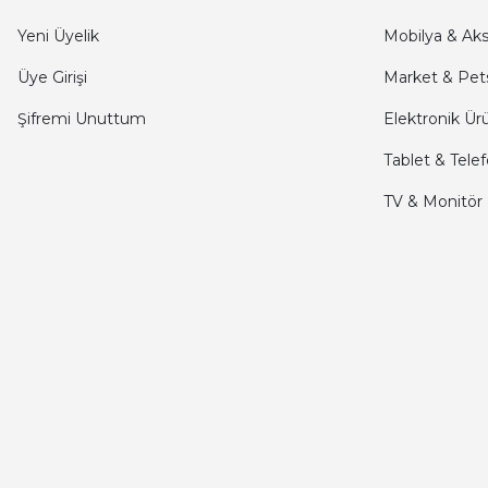
kargo hızlı
Yeni Üyelik
Mobilya & Ak
mehmet yıldız | 19/06/2025
Üye Girişi
Market & Pet
Şifremi Unuttum
Elektronik Ür
seiko astron kordon 7x52
Tablet & Tele
Kamil Uğur | 15/06/2025
TV & Monitör
Merhaba bu saatin kırmızi olani var mı
Abdulhamit Kalaycı | 13/06/2025
Deneyimini Paylaş