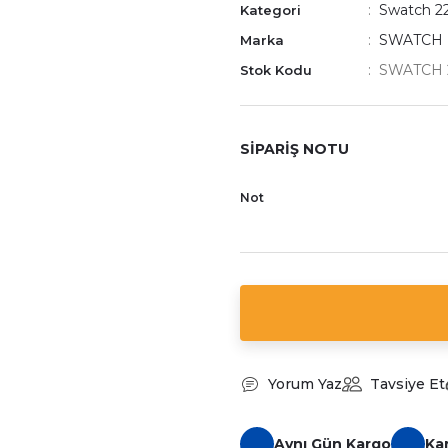
Swatch 
Kategori
SWATCH
Marka
SWATCH 2
Stok Kodu
SİPARİŞ NOTU
Not
Yorum Yaz
Tavsiye Et
Aynı Gün Kargo
Ka