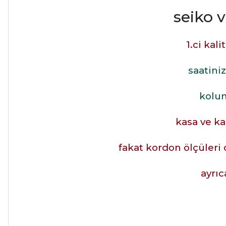
seiko 
1.ci kal
saatiniz
kolun
kasa ve ka
fakat kordon ölçüleri 
ayrı