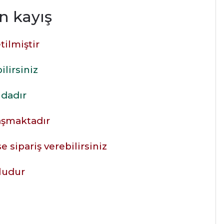
n kayış
tilmiştir
ilirsiniz
ıdadır
laşmaktadır
 sipariş verebilirsiniz
ludur