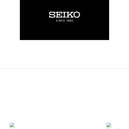
rdımcı oldular hızlı ve keyifli bi
tiş kaliteli
Bu ürüne ilk yorumu siz yapın!
Yorum Yaz
e taktırsam işciliği ile birlikte enaz
un etmesin