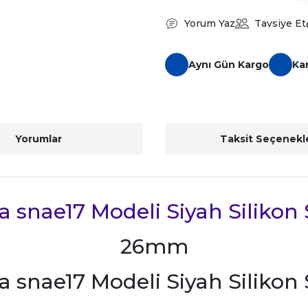
Yorum Yaz
Tavsiye Et
Aynı Gün Kargo
Ka
Yorumlar
Taksit Seçenekle
a snae17 Modeli Siyah Siliko
26mm
a snae17 Modeli Siyah Siliko