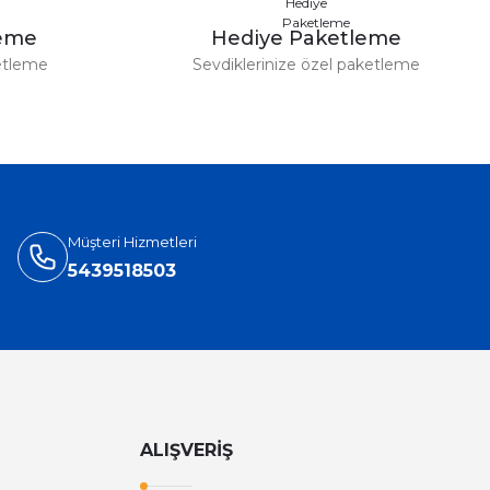
leme
Hediye Paketleme
etleme
Sevdiklerinize özel paketleme
Müşteri Hizmetleri
5439518503
ALIŞVERİŞ