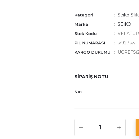
Seiko Sili
Kategori
SEİKO
Marka
VELATUR
Stok Kodu
sr927sw
PİL NUMARASI
ÜCRETSİ
KARGO DURUMU
SİPARİŞ NOTU
Not