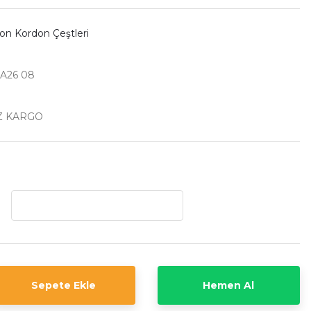
kon Kordon Çeştleri
A26 08
Z KARGO
Sepete Ekle
Hemen Al