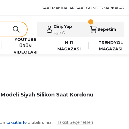
SAAT MAKİNALARI
SAAT GÖNDER
MARKALAR
Giriş Yap
Sepetim
Üye Ol
YOUTUBE
N 11
TRENDYOL
ÜRÜN
MAĞAZASI
MAĞAZASI
VİDEOLARI
 Modeli Siyah Silikon Saat Kordonu
Taksit Seçenekleri
yan
taksitlerle
alabilirsiniz.