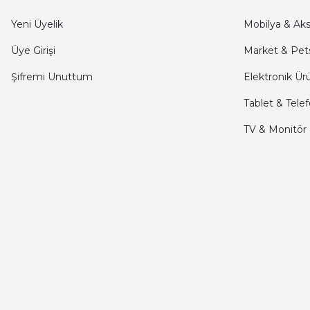
kargo hızlı
Yeni Üyelik
Mobilya & Ak
mehmet yıldız | 19/06/2025
Üye Girişi
Market & Pet
Şifremi Unuttum
Elektronik Ür
seiko astron kordon 7x52
Tablet & Tele
Kamil Uğur | 15/06/2025
TV & Monitör
Merhaba bu saatin kırmızi olani var mı
Abdulhamit Kalaycı | 13/06/2025
Deneyimini Paylaş