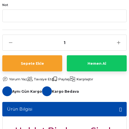
Not
aat Pili
Sepete Ekle
Hemen Al
Yorum Yaz
Tavsiye Et
Paylaş
Karşılaştır
Aynı Gün Kargo
Kargo Bedava
Ürün Bilgisi