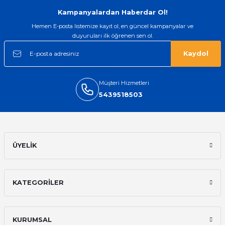
saatimede tam oldu
Kampanyalardan Haberdar Ol!
Mehmet Kenan | 18/02/2026
Hemen E-posta listemize kayıt ol, en güncel kampanyalar ve
duyuruları ilk öğrenen sen ol.
Sipariş verdikten 2 gün sonra ulaştı.
Oldukça kaliteli ve şık bir görünümü
Kaydol
var. Çok rahat ve hafif. Bileğimi hiç
rahatsız etmiyor ve tam oturdu.
Dayanıklılığı zaman içinde belli
olacak...
Müşteri Hizmetleri
5439518503
Sinan Tatlicioglu | 30/01/2026
Hızlı kargo, iyi iletişim
E... A... | 11/11/2025
ÜYELİK
İlk defa alışveriş yaptım ve gayet
memnun kaldım
KATEGORİLER
Ali Bilge Ertan | 11/09/2025
Hızlı ve güvenilir.
KURUMSAL
Onur Kerem Öztürk | 28/07/2025