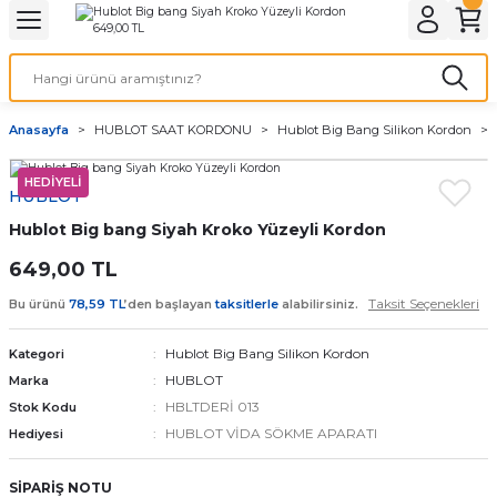
Geri Dön
Geri Dön
Geri Dön
Geri Dön
A & ELEKTİRİK
li ve Cihaz Pilleri
etleri
at Kordon Çeşitleri
AYDINLATMA & ELEKTRİK
Anasayfa
HUBLOT SAAT KORDONU
Hublot Big Bang Silikon Kordon
 ELEKTRİK
İL ÇEŞİTLERİ
aat kordonları
AYDINLATMA
HEDİYELİ
HUBLOT
LERİ
İL ÇEŞİTLERİ
t Kordonları
BİLGİSAYAR
Hublot Big bang Siyah Kroko Yüzeyli Kordon
ESUARLARI
 PİL ÇEŞİTLERİ
aat Kordonu
OFİS MALZEMELERİ
649,00 TL
Taksit Seçenekleri
Bu ürünü
78,59 TL
’den başlayan
taksitlerle
alabilirsiniz.
 Örme saat kordonu
Hublot Big Bang Silikon Kordon
Kategori
leri
ordonu
HUBLOT
Marka
HBLTDERİ 013
Stok Kodu
i
i Saat Kordonları
HUBLOT VİDA SÖKME APARATI
Hediyesi
eri
SİPARİŞ NOTU