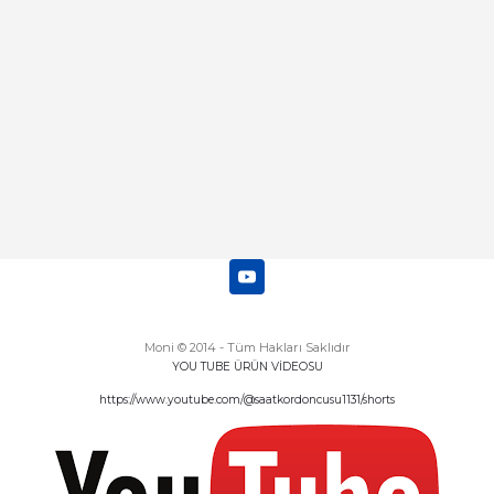
Deneyimini Paylaş
Diğer yorumları göster
Moni © 2014 - Tüm Hakları Saklıdır
YOU TUBE ÜRÜN VİDEOSU
https://www.youtube.com/@saatkordoncusu1131/shorts