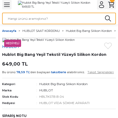
Geri Dön
Geri Dön
Geri Dön
Geri Dön
A & ELEKTİRİK
li ve Cihaz Pilleri
etleri
at Kordon Çeşitleri
AYDINLATMA & ELEKTRİK
Anasayfa
HUBLOT SAAT KORDONU
Hublot Big Bang Silikon Kordon
 ELEKTRİK
İL ÇEŞİTLERİ
aat kordonları
AYDINLATMA
HEDİYELİ
HUBLOT
LERİ
İL ÇEŞİTLERİ
t Kordonları
BİLGİSAYAR
Hublot Big Bang Yeşil Tekstil Yüzeyli Silikon Kordon
ESUARLARI
 PİL ÇEŞİTLERİ
aat Kordonu
OFİS MALZEMELERİ
649,00 TL
Taksit Seçenekleri
Bu ürünü
78,59 TL
’den başlayan
taksitlerle
alabilirsiniz.
 Örme saat kordonu
Hublot Big Bang Silikon Kordon
Kategori
leri
ordonu
HUBLOT
Marka
HBLTKSTB.B.04
Stok Kodu
i
i Saat Kordonları
HUBLOT VİDA SÖKME APARATI
Hediyesi
eri
SİPARİŞ NOTU