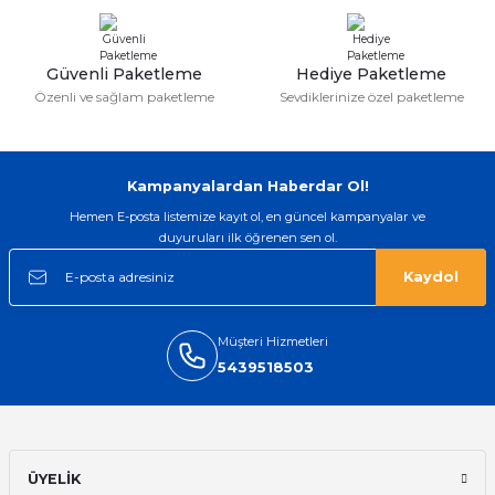
taktırsam işciliği ile birlikte enaz 2,k
isterlerdi alacak arkadaşlar ölçülerini
doğru belirleyip kaliteyi sorun
etmesin
Güvenli Paketleme
Hediye Paketleme
İsmail yılmaz | 15/05/2026
Özenli ve sağlam paketleme
Sevdiklerinize özel paketleme
Swatch yos Model saatime aldim
arayip teyit aldiktan sonra yolladılar
saatimede tam oldu
Kampanyalardan Haberdar Ol!
Mehmet Kenan | 18/02/2026
Hemen E-posta listemize kayıt ol, en güncel kampanyalar ve
duyuruları ilk öğrenen sen ol.
Sipariş verdikten 2 gün sonra ulaştı.
Oldukça kaliteli ve şık bir görünümü
Kaydol
var. Çok rahat ve hafif. Bileğimi hiç
rahatsız etmiyor ve tam oturdu.
Dayanıklılığı zaman içinde belli
olacak...
Müşteri Hizmetleri
5439518503
Sinan Tatlicioglu | 30/01/2026
Hızlı kargo, iyi iletişim
E... A... | 11/11/2025
ÜYELİK