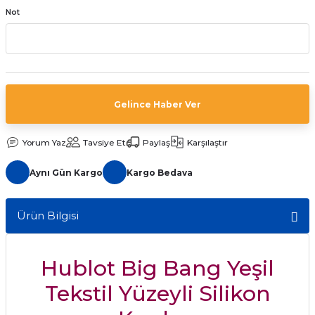
Not
aat Pili
Gelince Haber Ver
Yorum Yaz
Tavsiye Et
Paylaş
Karşılaştır
Aynı Gün Kargo
Kargo Bedava
Ürün Bilgisi
Hublot Big Bang Yeşil
Tekstil Yüzeyli Silikon