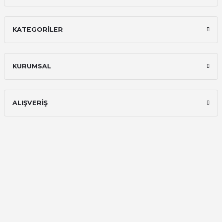
İlk defa alışveriş yaptım ve gayet
memnun kaldım
KATEGORİLER
Ali Bilge Ertan | 11/09/2025
Hızlı ve güvenilir.
KURUMSAL
Onur Kerem Öztürk | 28/07/2025
kargo hızlı
ALIŞVERİŞ
mehmet yıldız | 19/06/2025
seiko astron kordon 7x52
Kamil Uğur | 15/06/2025
Merhaba bu saatin kırmızi olani var
mı
Abdulhamit Kalaycı | 13/06/2025