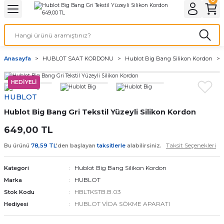
Geri Dön
Geri Dön
Geri Dön
Geri Dön
A & ELEKTİRİK
li ve Cihaz Pilleri
etleri
at Kordon Çeşitleri
AYDINLATMA & ELEKTRİK
Anasayfa
HUBLOT SAAT KORDONU
Hublot Big Bang Silikon Kordon
 ELEKTRİK
İL ÇEŞİTLERİ
aat kordonları
AYDINLATMA
HEDİYELİ
LERİ
İL ÇEŞİTLERİ
t Kordonları
BİLGİSAYAR
HUBLOT
Hublot Big Bang Gri Tekstil Yüzeyli Silikon Kordon
ESUARLARI
 PİL ÇEŞİTLERİ
aat Kordonu
OFİS MALZEMELERİ
649,00 TL
 Örme saat kordonu
Taksit Seçenekleri
Bu ürünü
78,59 TL
’den başlayan
taksitlerle
alabilirsiniz.
leri
ordonu
Hublot Big Bang Silikon Kordon
Kategori
HUBLOT
Marka
i
i Saat Kordonları
HBLTKSTB.B.03
Stok Kodu
HUBLOT VİDA SÖKME APARATI
Hediyesi
eri