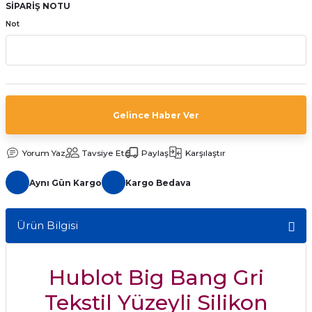
SİPARİŞ NOTU
aat Pili
Not
Gelince Haber Ver
Yorum Yaz
Tavsiye Et
Paylaş
Karşılaştır
Aynı Gün Kargo
Kargo Bedava
Ürün Bilgisi
Hublot Big Bang Gri
Tekstil Yüzeyli Silikon