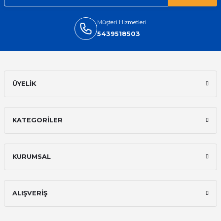
İlk defa alışveriş yaptım ve gayet
memnun kaldım
Müşteri Hizmetleri
Ali Bilge Ertan | 11/09/2025
5439518503
Hızlı ve güvenilir.
Onur Kerem Öztürk | 28/07/2025
ÜYELİK
kargo hızlı
mehmet yıldız | 19/06/2025
KATEGORİLER
seiko astron kordon 7x52
Kamil Uğur | 15/06/2025
KURUMSAL
Merhaba bu saatin kırmızi olani var
mı
ALIŞVERİŞ
Abdulhamit Kalaycı | 13/06/2025