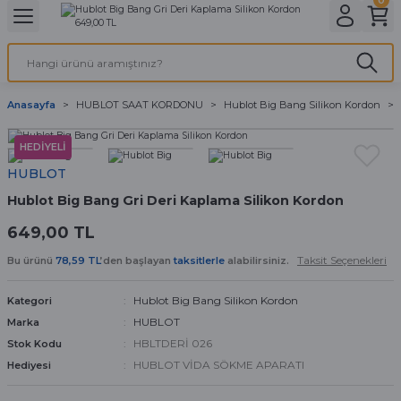
Geri Dön
Geri Dön
Geri Dön
Geri Dön
A & ELEKTİRİK
li ve Cihaz Pilleri
etleri
at Kordon Çeşitleri
AYDINLATMA & ELEKTRİK
Anasayfa
HUBLOT SAAT KORDONU
Hublot Big Bang Silikon Kordon
 ELEKTRİK
İL ÇEŞİTLERİ
aat kordonları
AYDINLATMA
HEDİYELİ
LERİ
İL ÇEŞİTLERİ
t Kordonları
BİLGİSAYAR
HUBLOT
Hublot Big Bang Gri Deri Kaplama Silikon Kordon
ESUARLARI
 PİL ÇEŞİTLERİ
aat Kordonu
OFİS MALZEMELERİ
649,00 TL
 Örme saat kordonu
Taksit Seçenekleri
Bu ürünü
78,59 TL
’den başlayan
taksitlerle
alabilirsiniz.
leri
ordonu
Hublot Big Bang Silikon Kordon
Kategori
HUBLOT
Marka
i
i Saat Kordonları
HBLTDERİ 026
Stok Kodu
HUBLOT VİDA SÖKME APARATI
Hediyesi
eri