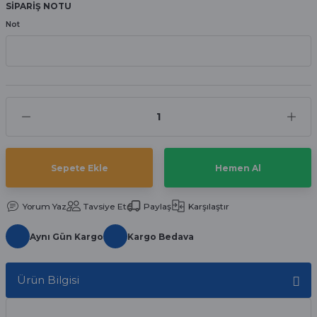
SİPARİŞ NOTU
aat Pili
Not
Sepete Ekle
Hemen Al
Yorum Yaz
Tavsiye Et
Paylaş
Karşılaştır
Aynı Gün Kargo
Kargo Bedava
Ürün Bilgisi