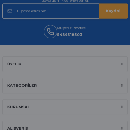
duyuruları ilk öğrenen sen ol.
E... A... | 11/11/2025
Kaydol
İlk defa alışveriş yaptım ve gayet
memnun kaldım
Müşteri Hizmetleri
Ali Bilge Ertan | 11/09/2025
5439518503
Hızlı ve güvenilir.
Onur Kerem Öztürk | 28/07/2025
ÜYELİK
kargo hızlı
mehmet yıldız | 19/06/2025
KATEGORİLER
seiko astron kordon 7x52
Kamil Uğur | 15/06/2025
KURUMSAL
Merhaba bu saatin kırmızi olani var
mı
ALIŞVERİŞ