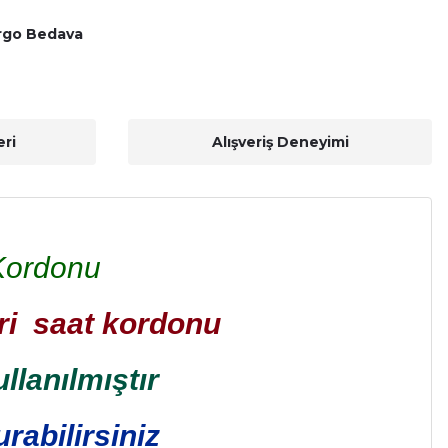
rgo Bedava
ri
Alışveriş Deneyimi
Kordonu
eri saat kordonu
llanılmıştır
rabilirsiniz