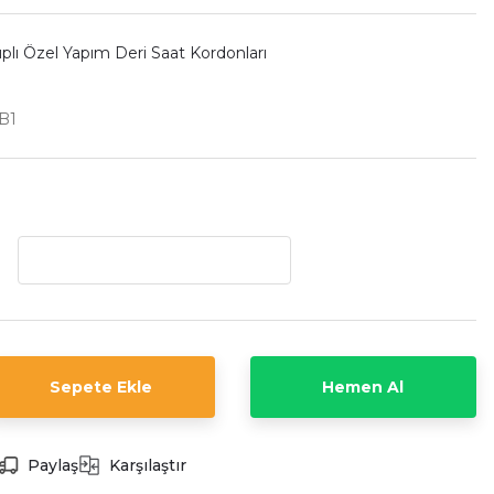
ıplı Özel Yapım Deri Saat Kordonları
B1
Sepete Ekle
Hemen Al
Paylaş
Karşılaştır