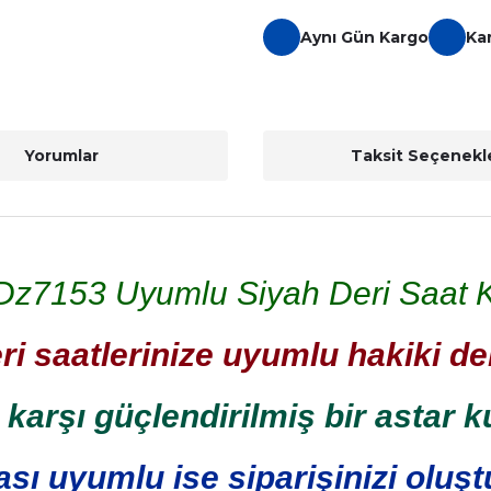
Aynı Gün Kargo
Ka
Yorumlar
Taksit Seçenekle
 Dz7153 Uyumlu Siyah Deri Saat 
ri saatlerinize uyumlu hakiki d
 karşı güçlendirilmiş bir astar ku
sı uyumlu ise siparişinizi oluştu