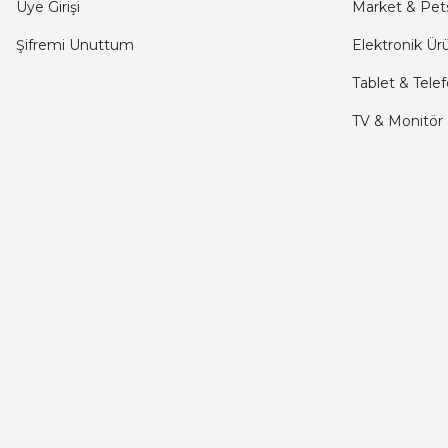
mehmet yıldız | 19/06/2025
Üye Girişi
Market & Pet
Şifremi Unuttum
Elektronik Ür
seiko astron kordon 7x52
Tablet & Tele
Kamil Uğur | 15/06/2025
TV & Monitör
Merhaba bu saatin kırmızi olani var mı
Abdulhamit Kalaycı | 13/06/2025
Deneyimini Paylaş