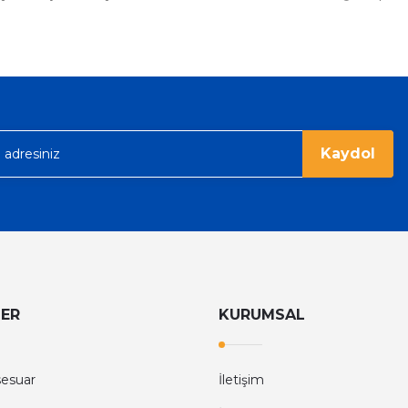
ümü var. Çok rahat ve hafif. Bileğimi
acak...
Kaydol
LER
KURUMSAL
sesuar
İletişim