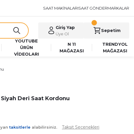
SAAT MAKİNALARI
SAAT GÖNDER
MARKALAR
Giriş Yap
Sepetim
Üye Ol
YOUTUBE
N 11
TRENDYOL
ÜRÜN
MAĞAZASI
MAĞAZASI
VİDEOLARI
nu
 Siyah Deri Saat Kordonu
Taksit Seçenekleri
ayan
taksitlerle
alabilirsiniz.