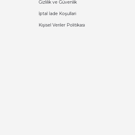
Gizlilik ve Güvenlik
İptal İade Koşullari
Kişisel Veriler Politikası
Diğer yorumları göster