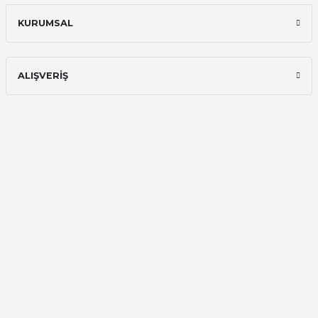
Onur Kerem Öztürk | 28/07/2025
KURUMSAL
kargo hızlı
mehmet yıldız | 19/06/2025
ALIŞVERİŞ
seiko astron kordon 7x52
Kamil Uğur | 15/06/2025
Merhaba bu saatin kırmızi olani var
mı
Abdulhamit Kalaycı | 13/06/2025
Deneyimini Paylaş
Diğer yorumları göster