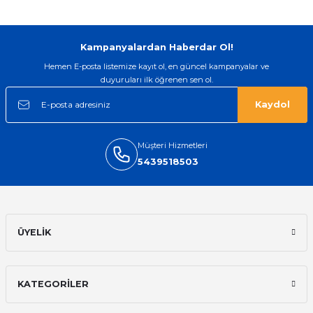
arayip teyit aldiktan sonra yolladılar
saatimede tam oldu
Mehmet Kenan | 18/02/2026
Kampanyalardan Haberdar Ol!
Hemen E-posta listemize kayıt ol, en güncel kampanyalar ve
Sipariş verdikten 2 gün sonra ulaştı.
duyuruları ilk öğrenen sen ol.
Oldukça kaliteli ve şık bir görünümü
var. Çok rahat ve hafif. Bileğimi hiç
Kaydol
rahatsız etmiyor ve tam oturdu.
Dayanıklılığı zaman içinde belli
olacak...
Müşteri Hizmetleri
Sinan Tatlicioglu | 30/01/2026
5439518503
Hızlı kargo, iyi iletişim
E... A... | 11/11/2025
ÜYELİK
İlk defa alışveriş yaptım ve gayet
memnun kaldım
Ali Bilge Ertan | 11/09/2025
KATEGORİLER
Hızlı ve güvenilir.