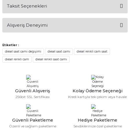
Taksit Seçenekleri
Bu ürüne ilk yorumu siz yapın!
Alışveriş Deneyimi
Yorum Yaz
Alışveriş sürecim hızlı oldu hem
whatsaptan hemde site üstünden çok
Etiketler :
yardımcı oldular hızlı ve keyifli bi
diesel saat camı değişimi
diesel saat camı
diesel renkli cam saat
alışveriş oldu özellikle bekledigimden
iyi bir ürün geldi fiyatına göre mütiş
diesel renkli cam
diesel renkli saat camı
kaliteli
Serdar Keskin | 19/05/2026
gerçekten çok kaliteil ürün geldi bu
kordonu normal dışardan bir saatciye
Güvenli Alışveriş
Kolay Ödeme Seçeneği
taktırsam işciliği ile birlikte enaz 2,k
256bit SSL Sertifikası
Kredi kartıyla tek çekim veya havale
isterlerdi alacak arkadaşlar ölçülerini
doğru belirleyip kaliteyi sorun
etmesin
İsmail yılmaz | 15/05/2026
Güvenli Paketleme
Hediye Paketleme
Özenli ve sağlam paketleme
Sevdiklerinize özel paketleme
Swatch yos Model saatime aldim