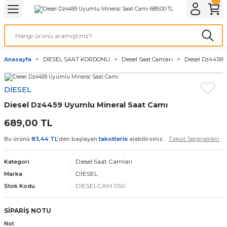
Geri Dön
Geri Dön
Geri Dön
Geri Dön
A & ELEKTİRİK
li ve Cihaz Pilleri
etleri
at Kordon Çeşitleri
AYDINLATMA & ELEKTRİK
Anasayfa
DİESEL SAAT KORDONU
Diesel Saat Camları
Diesel Dz4459 
 ELEKTRİK
İL ÇEŞİTLERİ
aat kordonları
AYDINLATMA
DİESEL
LERİ
İL ÇEŞİTLERİ
t Kordonları
BİLGİSAYAR
Diesel Dz4459 Uyumlu Mineral Saat Camı
ESUARLARI
 PİL ÇEŞİTLERİ
aat Kordonu
OFİS MALZEMELERİ
689,00 TL
Taksit Seçenekleri
Bu ürünü
83,44 TL
’den başlayan
taksitlerle
alabilirsiniz.
 Örme saat kordonu
Diesel Saat Camları
Kategori
leri
ordonu
DİESEL
Marka
DIESELCAM 050
Stok Kodu
i
i Saat Kordonları
SİPARİŞ NOTU
eri
Not