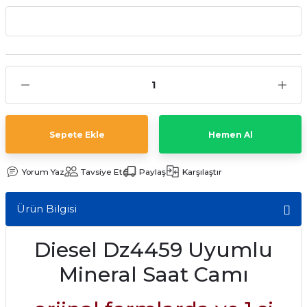
aat Pili
Sepete Ekle
Hemen Al
Yorum Yaz
Tavsiye Et
Paylaş
Karşılaştır
Ürün Bilgisi
Diesel Dz4459 Uyumlu
Mineral Saat Camı