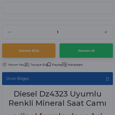
aat Pili
Sepete Ekle
Hemen Al
Yorum Yaz
Tavsiye Et
Paylaş
Karşılaştır
Ürün Bilgisi
Diesel Dz4323 Uyumlu
Renkli Mineral Saat Camı