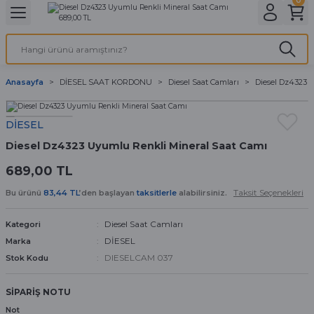
Geri Dön
Geri Dön
Geri Dön
Geri Dön
A & ELEKTİRİK
li ve Cihaz Pilleri
etleri
at Kordon Çeşitleri
AYDINLATMA & ELEKTRİK
Anasayfa
DİESEL SAAT KORDONU
Diesel Saat Camları
Diesel Dz4323 
 ELEKTRİK
İL ÇEŞİTLERİ
aat kordonları
AYDINLATMA
DİESEL
LERİ
İL ÇEŞİTLERİ
t Kordonları
BİLGİSAYAR
Diesel Dz4323 Uyumlu Renkli Mineral Saat Camı
ESUARLARI
 PİL ÇEŞİTLERİ
aat Kordonu
OFİS MALZEMELERİ
689,00 TL
Taksit Seçenekleri
 Örme saat kordonu
Bu ürünü
83,44 TL
’den başlayan
taksitlerle
alabilirsiniz.
Diesel Saat Camları
Kategori
leri
ordonu
DİESEL
Marka
DIESELCAM 037
Stok Kodu
i
i Saat Kordonları
SİPARİŞ NOTU
eri
Not