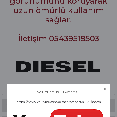
görünümünü koruyarak
uzun ömürlü kullanım
sağlar.
İletişim 05439518503
YOU TUBE ÜRÜN VİDEOSU
https://www.youtube.com/@saatkordoncusu1131/shorts
Yorumlar