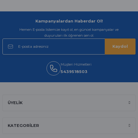
arayip teyit aldiktan sonra yolladılar
saatimede tam oldu
Mehmet Kenan | 18/02/2026
Kampanyalardan Haberdar Ol!
Hemen E-posta listemize kayıt ol, en güncel kampanyalar ve
Sipariş verdikten 2 gün sonra ulaştı.
duyuruları ilk öğrenen sen ol.
Oldukça kaliteli ve şık bir görünümü
var. Çok rahat ve hafif. Bileğimi hiç
Kaydol
rahatsız etmiyor ve tam oturdu.
Dayanıklılığı zaman içinde belli
olacak...
Müşteri Hizmetleri
Sinan Tatlicioglu | 30/01/2026
5439518503
Hızlı kargo, iyi iletişim
E... A... | 11/11/2025
ÜYELİK
İlk defa alışveriş yaptım ve gayet
memnun kaldım
Ali Bilge Ertan | 11/09/2025
KATEGORİLER
Hızlı ve güvenilir.