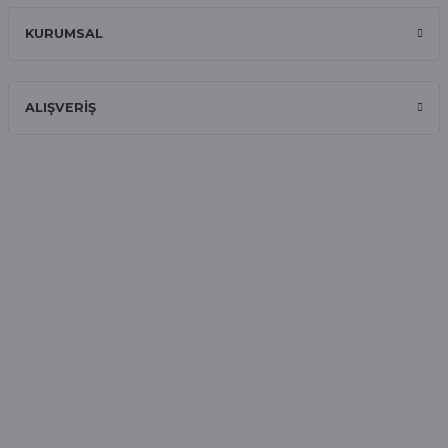
Onur Kerem Öztürk | 28/07/2025
KURUMSAL
kargo hızlı
mehmet yıldız | 19/06/2025
ALIŞVERİŞ
seiko astron kordon 7x52
Kamil Uğur | 15/06/2025
Merhaba bu saatin kırmızi olani var
mı
Abdulhamit Kalaycı | 13/06/2025
Deneyimini Paylaş
Diğer yorumları göster