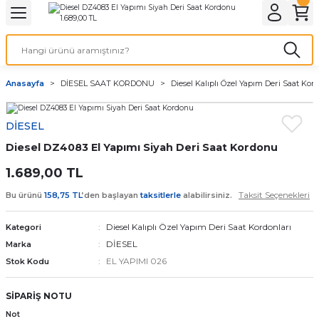
Geri Dön
Geri Dön
Geri Dön
Geri Dön
A & ELEKTİRİK
li ve Cihaz Pilleri
etleri
at Kordon Çeşitleri
AYDINLATMA & ELEKTRİK
Anasayfa
DİESEL SAAT KORDONU
Diesel Kalıplı Özel Yapım Deri Saat Kor
 ELEKTRİK
İL ÇEŞİTLERİ
aat kordonları
AYDINLATMA
DİESEL
LERİ
İL ÇEŞİTLERİ
t Kordonları
BİLGİSAYAR
Diesel DZ4083 El Yapımı Siyah Deri Saat Kordonu
ESUARLARI
 PİL ÇEŞİTLERİ
aat Kordonu
OFİS MALZEMELERİ
1.689,00 TL
Taksit Seçenekleri
Bu ürünü
158,75 TL
’den başlayan
taksitlerle
alabilirsiniz.
 Örme saat kordonu
Diesel Kalıplı Özel Yapım Deri Saat Kordonları
Kategori
leri
ordonu
DİESEL
Marka
EL YAPIMI 026
Stok Kodu
i
i Saat Kordonları
SİPARİŞ NOTU
eri
Not