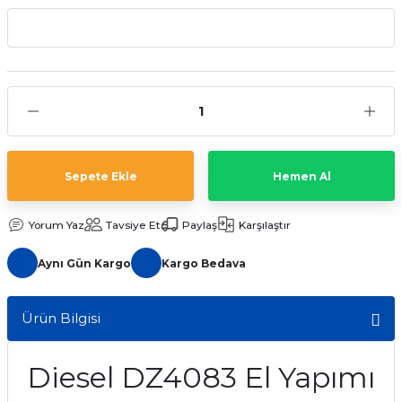
aat Pili
Sepete Ekle
Hemen Al
Yorum Yaz
Tavsiye Et
Paylaş
Karşılaştır
Aynı Gün Kargo
Kargo Bedava
Ürün Bilgisi
Diesel DZ4083 El Yapımı