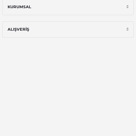
Ali Bilge Ertan | 11/09/2025
KURUMSAL
Hızlı ve güvenilir.
Onur Kerem Öztürk | 28/07/2025
ALIŞVERİŞ
kargo hızlı
mehmet yıldız | 19/06/2025
seiko astron kordon 7x52
Kamil Uğur | 15/06/2025
Merhaba bu saatin kırmızi olani var
mı
Abdulhamit Kalaycı | 13/06/2025
Deneyimini Paylaş
Diğer yorumları göster