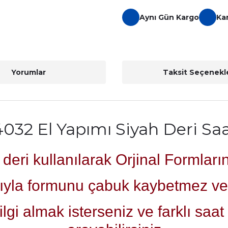
Aynı Gün Kargo
Ka
Yorumlar
Taksit Seçenekle
4032 El Yapımı Siyah Deri Sa
eri kullanılarak Orjinal Formları
ıyla formunu çabuk kaybetmez ve 
i almak isterseniz ve farklı saat k