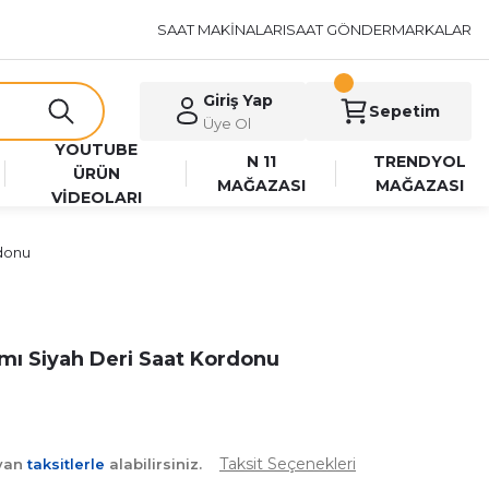
SAAT MAKİNALARI
SAAT GÖNDER
MARKALAR
Giriş Yap
Sepetim
Üye Ol
YOUTUBE
N 11
TRENDYOL
ÜRÜN
MAĞAZASI
MAĞAZASI
VİDEOLARI
rdonu
mı Siyah Deri Saat Kordonu
Taksit Seçenekleri
ayan
taksitlerle
alabilirsiniz.