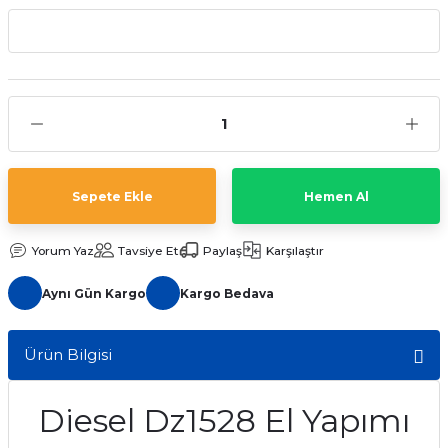
aat Pili
Sepete Ekle
Hemen Al
Yorum Yaz
Tavsiye Et
Paylaş
Karşılaştır
Aynı Gün Kargo
Kargo Bedava
Ürün Bilgisi
Diesel Dz1528 El Yapımı