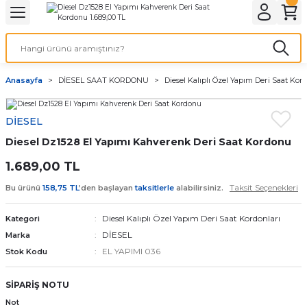
Geri Dön
Geri Dön
Geri Dön
Geri Dön
A & ELEKTİRİK
li ve Cihaz Pilleri
etleri
at Kordon Çeşitleri
AYDINLATMA & ELEKTRİK
Anasayfa
DİESEL SAAT KORDONU
Diesel Kalıplı Özel Yapım Deri Saat Kor
 ELEKTRİK
İL ÇEŞİTLERİ
aat kordonları
AYDINLATMA
DİESEL
LERİ
İL ÇEŞİTLERİ
t Kordonları
BİLGİSAYAR
Diesel Dz1528 El Yapımı Kahverenk Deri Saat Kordonu
ESUARLARI
 PİL ÇEŞİTLERİ
aat Kordonu
OFİS MALZEMELERİ
1.689,00 TL
Taksit Seçenekleri
Bu ürünü
158,75 TL
’den başlayan
taksitlerle
alabilirsiniz.
 Örme saat kordonu
Diesel Kalıplı Özel Yapım Deri Saat Kordonları
Kategori
leri
ordonu
DİESEL
Marka
EL YAPIMI 036
Stok Kodu
i
i Saat Kordonları
SİPARİŞ NOTU
eri
Not