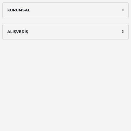
Ali Bilge Ertan | 11/09/2025
KURUMSAL
Hızlı ve güvenilir.
Onur Kerem Öztürk | 28/07/2025
ALIŞVERİŞ
kargo hızlı
mehmet yıldız | 19/06/2025
seiko astron kordon 7x52
Kamil Uğur | 15/06/2025
Merhaba bu saatin kırmızi olani var
mı
Abdulhamit Kalaycı | 13/06/2025
Deneyimini Paylaş
Diğer yorumları göster