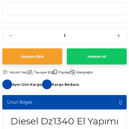
aat Pili
Sepete Ekle
Hemen Al
Yorum Yaz
Tavsiye Et
Paylaş
Karşılaştır
Aynı Gün Kargo
Kargo Bedava
Ürün Bilgisi
Diesel Dz1340 El Yapımı