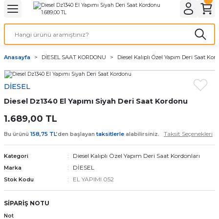
Geri Dön
Geri Dön
Geri Dön
Geri Dön
A & ELEKTİRİK
li ve Cihaz Pilleri
etleri
at Kordon Çeşitleri
AYDINLATMA & ELEKTRİK
Anasayfa
DİESEL SAAT KORDONU
Diesel Kalıplı Özel Yapım Deri Saat Kor
 ELEKTRİK
İL ÇEŞİTLERİ
aat kordonları
AYDINLATMA
DİESEL
LERİ
İL ÇEŞİTLERİ
t Kordonları
BİLGİSAYAR
Diesel Dz1340 El Yapımı Siyah Deri Saat Kordonu
ESUARLARI
 PİL ÇEŞİTLERİ
aat Kordonu
OFİS MALZEMELERİ
1.689,00 TL
Taksit Seçenekleri
Bu ürünü
158,75 TL
’den başlayan
taksitlerle
alabilirsiniz.
 Örme saat kordonu
Diesel Kalıplı Özel Yapım Deri Saat Kordonları
Kategori
leri
ordonu
DİESEL
Marka
EL YAPIMI 052
Stok Kodu
i
i Saat Kordonları
SİPARİŞ NOTU
eri
Not