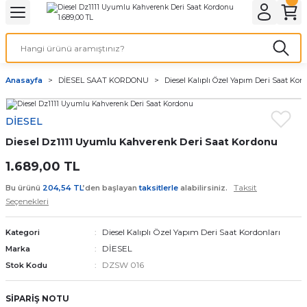
Geri Dön
Geri Dön
Geri Dön
Geri Dön
A & ELEKTİRİK
li ve Cihaz Pilleri
etleri
at Kordon Çeşitleri
AYDINLATMA & ELEKTRİK
Anasayfa
DİESEL SAAT KORDONU
Diesel Kalıplı Özel Yapım Deri Saat Kor
 ELEKTRİK
İL ÇEŞİTLERİ
aat kordonları
AYDINLATMA
DİESEL
LERİ
İL ÇEŞİTLERİ
t Kordonları
BİLGİSAYAR
Diesel Dz1111 Uyumlu Kahverenk Deri Saat Kordonu
ESUARLARI
 PİL ÇEŞİTLERİ
aat Kordonu
OFİS MALZEMELERİ
1.689,00 TL
Taksit
Bu ürünü
204,54 TL
’den başlayan
taksitlerle
alabilirsiniz.
 Örme saat kordonu
Seçenekleri
leri
ordonu
Diesel Kalıplı Özel Yapım Deri Saat Kordonları
Kategori
DİESEL
Marka
i
i Saat Kordonları
DZSW 016
Stok Kodu
eri
SİPARİŞ NOTU