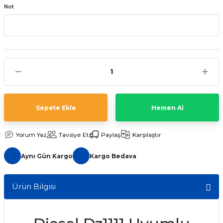
Not
aat Pili
Sepete Ekle
Hemen Al
Yorum Yaz
Tavsiye Et
Paylaş
Karşılaştır
Aynı Gün Kargo
Kargo Bedava
Ürün Bilgisi