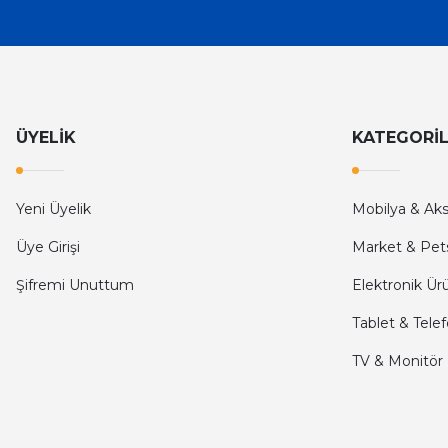
İlk defa alışveriş yaptım ve gayet memnun kaldım
Ali Bilge Ertan | 11/09/2025
Hızlı ve güvenilir.
ÜYELİK
KATEGORİ
Onur Kerem Öztürk | 28/07/2025
kargo hızlı
Yeni Üyelik
Mobilya & Ak
mehmet yıldız | 19/06/2025
Üye Girişi
Market & Pet
Şifremi Unuttum
Elektronik Ür
seiko astron kordon 7x52
Tablet & Tele
Kamil Uğur | 15/06/2025
TV & Monitör
Merhaba bu saatin kırmızi olani var mı
Abdulhamit Kalaycı | 13/06/2025