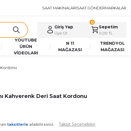
SAAT MAKİNALARI
SAAT GÖNDER
MARKALAR
0
Giriş Yap
Sepetim
Üye Ol
0,00 TL
YOUTUBE
N 11
TRENDYOL
ÜRÜN
MAĞAZASI
MAĞAZASI
VİDEOLARI
t Kordonu
ımı Kahverenk Deri Saat Kordonu
Taksit Seçenekleri
ayan
taksitlerle
alabilirsiniz.