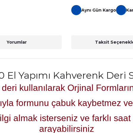
Aynı Gün Kargo
Ka
Yorumlar
Taksit Seçenekle
0 El Yapımı Kahverenk Deri
eri kullanılarak Orjinal Formları
ıyla formunu çabuk kaybetmez ve 
i almak isterseniz ve farklı saat k
arayabilirsiniz