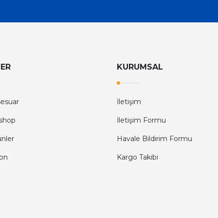
LER
KURUMSAL
sesuar
İletişim
shop
İletişim Formu
ünler
Havale Bildirim Formu
fon
Kargo Takibi