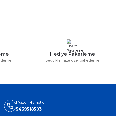
leme
Hediye Paketleme
etleme
Sevdiklerinize özel paketleme
Müşteri Hizmetleri
5439518503