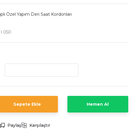
ıplı Özel Yapım Deri Saat Kordonları
I 050
Sepete Ekle
Hemen Al
Paylaş
Karşılaştır