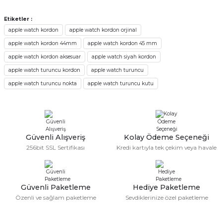
Alışveriş sürecim hızlı oldu hem
whatsaptan hemde site üstünden çok
Etiketler :
yardımcı oldular hızlı ve keyifli bi
apple watch kordon
apple watch kordon orjinal
alışveriş oldu özellikle bekledigimden
iyi bir ürün geldi fiyatına göre mütiş
apple watch kordon 44mm
apple watch kordon 45 mm
kaliteli
apple watch kordon aksesuar
apple watch siyah kordon
Serdar Keskin | 19/05/2026
apple watch turuncu kordon
apple watch turuncu
apple watch turuncu nokta
apple watch turuncu kutu
gerçekten çok kaliteil ürün geldi bu
kordonu normal dışardan bir saatciye
taktırsam işciliği ile birlikte enaz 2,k
isterlerdi alacak arkadaşlar ölçülerini
doğru belirleyip kaliteyi sorun
etmesin
Güvenli Alışveriş
Kolay Ödeme Seçeneği
İsmail yılmaz | 15/05/2026
256bit SSL Sertifikası
Kredi kartıyla tek çekim veya havale
Swatch yos Model saatime aldim
arayip teyit aldiktan sonra yolladılar
saatimede tam oldu
Güvenli Paketleme
Hediye Paketleme
Mehmet Kenan | 18/02/2026
Özenli ve sağlam paketleme
Sevdiklerinize özel paketleme
Sipariş verdikten 2 gün sonra ulaştı.