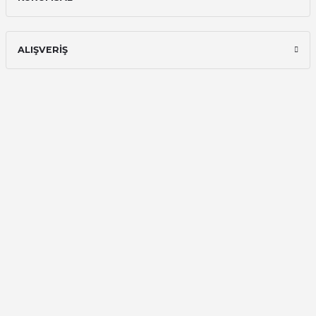
seiko astron kordon 7x52
Kamil Uğur | 15/06/2025
ALIŞVERİŞ
Merhaba bu saatin kırmızi olani var
mı
Abdulhamit Kalaycı | 13/06/2025
Deneyimini Paylaş
Diğer yorumları göster