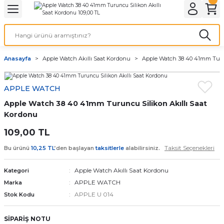
Geri Dön
Geri Dön
Geri Dön
Geri Dön
A & ELEKTİRİK
li ve Cihaz Pilleri
etleri
at Kordon Çeşitleri
AYDINLATMA & ELEKTRİK
Anasayfa
Apple Watch Akıllı Saat Kordonu
Apple Watch 38 40 41mm Turun
 ELEKTRİK
İL ÇEŞİTLERİ
aat kordonları
AYDINLATMA
APPLE WATCH
LERİ
İL ÇEŞİTLERİ
t Kordonları
BİLGİSAYAR
Apple Watch 38 40 41mm Turuncu Silikon Akıllı Saat
ESUARLARI
 PİL ÇEŞİTLERİ
aat Kordonu
OFİS MALZEMELERİ
Kordonu
109,00 TL
 Örme saat kordonu
Taksit Seçenekleri
Bu ürünü
10,25 TL
’den başlayan
taksitlerle
alabilirsiniz.
leri
ordonu
Apple Watch Akıllı Saat Kordonu
Kategori
APPLE WATCH
Marka
i
i Saat Kordonları
APPLE U 014
Stok Kodu
eri
SİPARİŞ NOTU