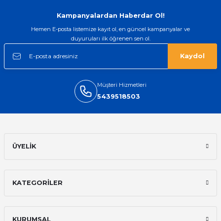
Oldukça kaliteli ve şık bir görünümü
var. Çok rahat ve hafif. Bileğimi hiç
Kampanyalardan Haberdar Ol!
rahatsız etmiyor ve tam oturdu.
Dayanıklılığı zaman içinde belli
Hemen E-posta listemize kayıt ol, en güncel kampanyalar ve
olacak...
duyuruları ilk öğrenen sen ol.
Sinan Tatlicioglu | 30/01/2026
Kaydol
Hızlı kargo, iyi iletişim
Müşteri Hizmetleri
E... A... | 11/11/2025
5439518503
İlk defa alışveriş yaptım ve gayet
memnun kaldım
Ali Bilge Ertan | 11/09/2025
ÜYELİK
Hızlı ve güvenilir.
Onur Kerem Öztürk | 28/07/2025
KATEGORİLER
kargo hızlı
mehmet yıldız | 19/06/2025
KURUMSAL