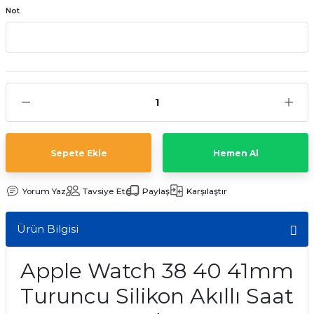
Not
aat Pili
Sepete Ekle
Hemen Al
Yorum Yaz
Tavsiye Et
Paylaş
Karşılaştır
Ürün Bilgisi
Apple Watch 38 40 41mm
Turuncu Silikon Akıllı Saat