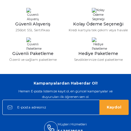
gerçekten çok kaliteil ürün geldi bu
kordonu normal dışardan bir saatciye
taktırsam işciliği ile birlikte enaz 2,k
isterlerdi alacak arkadaşlar ölçülerini
doğru belirleyip kaliteyi sorun
Güvenli Alışveriş
Kolay Ödeme Seçeneği
etmesin
256bit SSL Sertifikası
Kredi kartıyla tek çekim veya havale
İsmail yılmaz | 15/05/2026
Swatch yos Model saatime aldim
arayip teyit aldiktan sonra yolladılar
Güvenli Paketleme
Hediye Paketleme
saatimede tam oldu
Özenli ve sağlam paketleme
Sevdiklerinize özel paketleme
Mehmet Kenan | 18/02/2026
Sipariş verdikten 2 gün sonra ulaştı.
Kampanyalardan Haberdar Ol!
Oldukça kaliteli ve şık bir görünümü
var. Çok rahat ve hafif. Bileğimi hiç
Hemen E-posta listemize kayıt ol, en güncel kampanyalar ve
rahatsız etmiyor ve tam oturdu.
Dayanıklılığı zaman içinde belli
duyuruları ilk öğrenen sen ol.
olacak...
Kaydol
Sinan Tatlicioglu | 30/01/2026
Hızlı kargo, iyi iletişim
Müşteri Hizmetleri