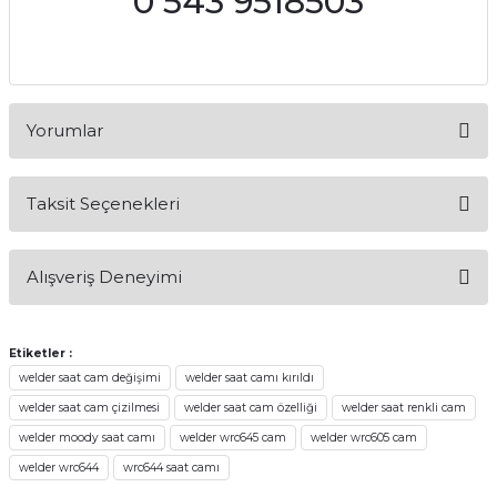
0 543 9518503
Yorumlar
Taksit Seçenekleri
Bu ürüne ilk yorumu siz yapın!
Alışveriş Deneyimi
Yorum Yaz
Alışveriş sürecim hızlı oldu hem
whatsaptan hemde site üstünden çok
Etiketler :
yardımcı oldular hızlı ve keyifli bi
welder saat cam değişimi
welder saat camı kırıldı
alışveriş oldu özellikle bekledigimden
iyi bir ürün geldi fiyatına göre mütiş
welder saat cam çizilmesi
welder saat cam özelliği
welder saat renkli cam
kaliteli
welder moody saat camı
welder wrc645 cam
welder wrc605 cam
Serdar Keskin | 19/05/2026
welder wrc644
wrc644 saat camı