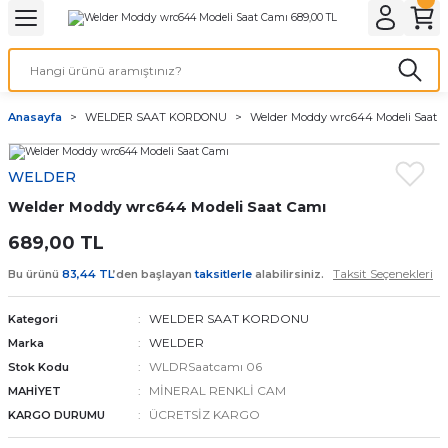
Geri Dön
Geri Dön
Geri Dön
Geri Dön
A & ELEKTİRİK
li ve Cihaz Pilleri
etleri
at Kordon Çeşitleri
AYDINLATMA & ELEKTRİK
Anasayfa
WELDER SAAT KORDONU
Welder Moddy wrc644 Modeli Saat 
 ELEKTRİK
İL ÇEŞİTLERİ
aat kordonları
AYDINLATMA
WELDER
LERİ
İL ÇEŞİTLERİ
t Kordonları
BİLGİSAYAR
Welder Moddy wrc644 Modeli Saat Camı
ESUARLARI
 PİL ÇEŞİTLERİ
aat Kordonu
OFİS MALZEMELERİ
689,00 TL
Taksit Seçenekleri
Bu ürünü
83,44 TL
’den başlayan
taksitlerle
alabilirsiniz.
 Örme saat kordonu
WELDER SAAT KORDONU
Kategori
leri
ordonu
WELDER
Marka
WLDRSaatcamı 06
Stok Kodu
i
i Saat Kordonları
MİNERAL RENKLİ CAM
MAHİYET
ÜCRETSİZ KARGO
KARGO DURUMU
eri