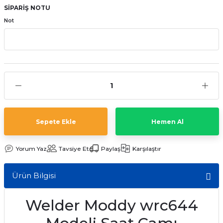
SİPARİŞ NOTU
aat Pili
Not
Sepete Ekle
Hemen Al
Yorum Yaz
Tavsiye Et
Paylaş
Karşılaştır
Ürün Bilgisi
Welder Moddy wrc644