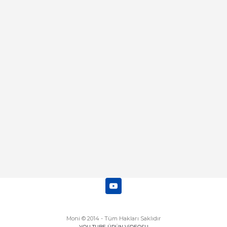
Deneyimini Paylaş
Diğer yorumları göster
Moni © 2014 - Tüm Hakları Saklıdır